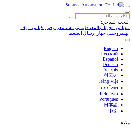
البحث الساخن:
مقياس الجريان المغناطيسي
مستشعر وجهاز قياس الرقم
الهيدروجيني
جهاز إرسال الضغط
English
Русский
Español
Deutsch
Français
한국어
Tiếng Việt
แบบไทย
Indonesia
Português
日本語
中文
ملاحة