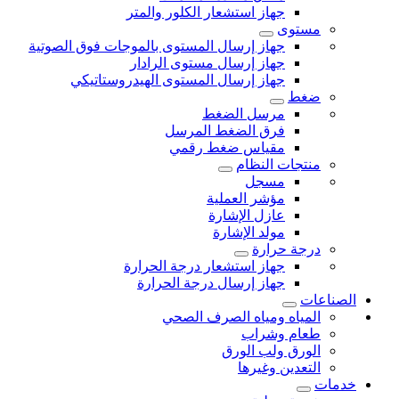
جهاز استشعار الكلور والمتر
مستوى
جهاز إرسال المستوى بالموجات فوق الصوتية
جهاز إرسال مستوى الرادار
جهاز إرسال المستوى الهيدروستاتيكي
ضغط
مرسل الضغط
فرق الضغط المرسل
مقياس ضغط رقمي
منتجات النظام
مسجل
مؤشر العملية
عازل الإشارة
مولد الإشارة
درجة حرارة
جهاز استشعار درجة الحرارة
جهاز إرسال درجة الحرارة
الصناعات
المياه ومياه الصرف الصحي
طعام وشراب
الورق ولب الورق
التعدين وغيرها
خدمات