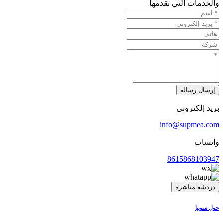
والخدمات التي نقدمها
إرسال رسالة
بريد إلكتروني
info@supmea.com
واتساب
8615868103947
دردشة مباشرة
حول سوبيا