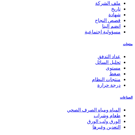
ملف الشركة
تاريخ
شهادة
قصص النجاح
انضم إلينا
مسؤولية اجتماعية
منتجات
عداد التدفق
تحليل السائل
مستوى
ضغط
منتجات النظام
درجة حرارة
الصناعات
المياه ومياه الصرف الصحي
طعام وشراب
الورق ولب الورق
التعدين وغيرها