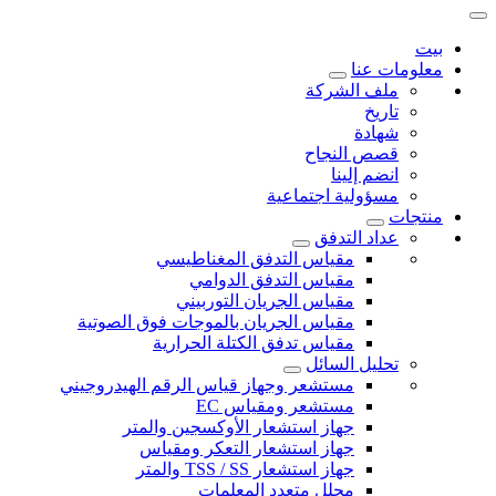
بيت
معلومات عنا
ملف الشركة
تاريخ
شهادة
قصص النجاح
انضم إلينا
مسؤولية اجتماعية
منتجات
عداد التدفق
مقياس التدفق المغناطيسي
مقياس التدفق الدوامي
مقياس الجريان التوربيني
مقياس الجريان بالموجات فوق الصوتية
مقياس تدفق الكتلة الحرارية
تحليل السائل
مستشعر وجهاز قياس الرقم الهيدروجيني
مستشعر ومقياس EC
جهاز استشعار الأوكسجين والمتر
جهاز استشعار التعكر ومقياس
جهاز استشعار TSS / SS والمتر
محلل متعدد المعلمات