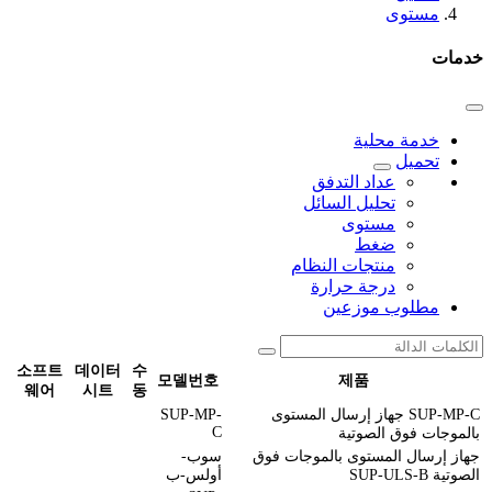
مستوى
خدمات
خدمة محلية
تحميل
عداد التدفق
تحليل السائل
مستوى
ضغط
منتجات النظام
درجة حرارة
مطلوب موزعين
소프트
데이터
수
모델번호
제품
웨어
시트
동
SUP-MP-C جهاز إرسال المستوى
SUP-MP-
C
بالموجات فوق الصوتية
جهاز إرسال المستوى بالموجات فوق
سوب-
الصوتية SUP-ULS-B
أولس-ب