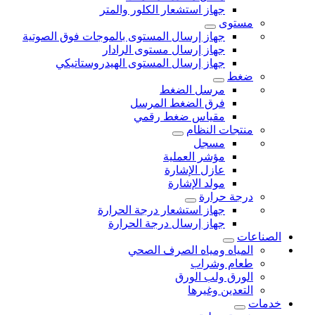
جهاز استشعار الكلور والمتر
مستوى
جهاز إرسال المستوى بالموجات فوق الصوتية
جهاز إرسال مستوى الرادار
جهاز إرسال المستوى الهيدروستاتيكي
ضغط
مرسل الضغط
فرق الضغط المرسل
مقياس ضغط رقمي
منتجات النظام
مسجل
مؤشر العملية
عازل الإشارة
مولد الإشارة
درجة حرارة
جهاز استشعار درجة الحرارة
جهاز إرسال درجة الحرارة
الصناعات
المياه ومياه الصرف الصحي
طعام وشراب
الورق ولب الورق
التعدين وغيرها
خدمات