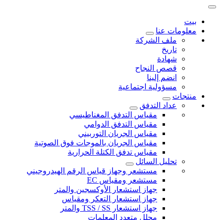
بيت
معلومات عنا
ملف الشركة
تاريخ
شهادة
قصص النجاح
انضم إلينا
مسؤولية اجتماعية
منتجات
عداد التدفق
مقياس التدفق المغناطيسي
مقياس التدفق الدوامي
مقياس الجريان التوربيني
مقياس الجريان بالموجات فوق الصوتية
مقياس تدفق الكتلة الحرارية
تحليل السائل
مستشعر وجهاز قياس الرقم الهيدروجيني
مستشعر ومقياس EC
جهاز استشعار الأوكسجين والمتر
جهاز استشعار التعكر ومقياس
جهاز استشعار TSS / SS والمتر
محلل متعدد المعلمات