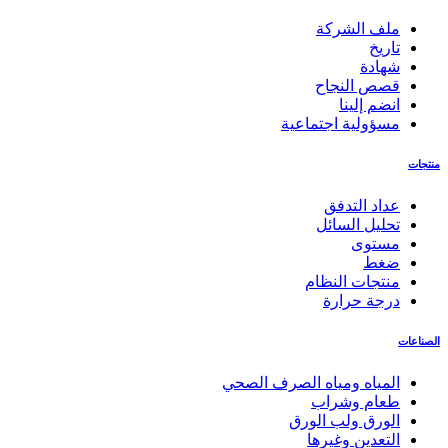
ملف الشركة
تاريخ
شهادة
قصص النجاح
انضم إلينا
مسؤولية اجتماعية
منتجات
عداد التدفق
تحليل السائل
مستوى
ضغط
منتجات النظام
درجة حرارة
الصناعات
المياه ومياه الصرف الصحي
طعام وشراب
الورق ولب الورق
التعدين وغيرها