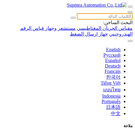
البحث الساخن:
مقياس الجريان المغناطيسي
مستشعر وجهاز قياس الرقم
الهيدروجيني
جهاز إرسال الضغط
English
Русский
Español
Deutsch
Français
한국어
Tiếng Việt
แบบไทย
Indonesia
Português
日本語
中文
ملاحة