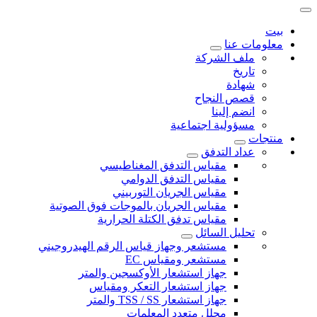
بيت
معلومات عنا
ملف الشركة
تاريخ
شهادة
قصص النجاح
انضم إلينا
مسؤولية اجتماعية
منتجات
عداد التدفق
مقياس التدفق المغناطيسي
مقياس التدفق الدوامي
مقياس الجريان التوربيني
مقياس الجريان بالموجات فوق الصوتية
مقياس تدفق الكتلة الحرارية
تحليل السائل
مستشعر وجهاز قياس الرقم الهيدروجيني
مستشعر ومقياس EC
جهاز استشعار الأوكسجين والمتر
جهاز استشعار التعكر ومقياس
جهاز استشعار TSS / SS والمتر
محلل متعدد المعلمات