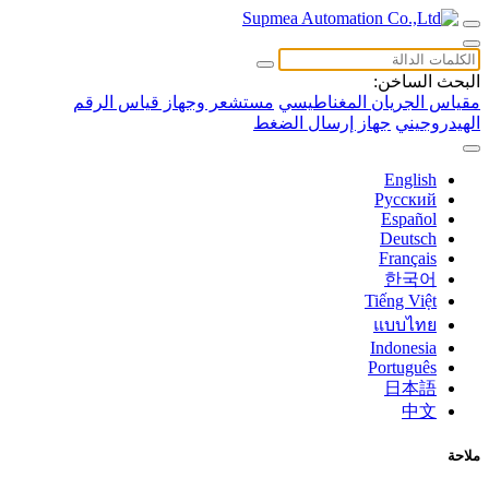
البحث الساخن:
مقياس الجريان المغناطيسي
مستشعر وجهاز قياس الرقم
الهيدروجيني
جهاز إرسال الضغط
English
Русский
Español
Deutsch
Français
한국어
Tiếng Việt
แบบไทย
Indonesia
Português
日本語
中文
ملاحة