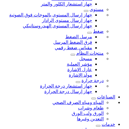
جهاز استشعار الكلور والمتر
مستوى
جهاز إرسال المستوى بالموجات فوق الصوتية
جهاز إرسال مستوى الرادار
جهاز إرسال المستوى الهيدروستاتيكي
ضغط
مرسل الضغط
فرق الضغط المرسل
مقياس ضغط رقمي
منتجات النظام
مسجل
مؤشر العملية
عازل الإشارة
مولد الإشارة
درجة حرارة
جهاز استشعار درجة الحرارة
جهاز إرسال درجة الحرارة
الصناعات
المياه ومياه الصرف الصحي
طعام وشراب
الورق ولب الورق
التعدين وغيرها
خدمات