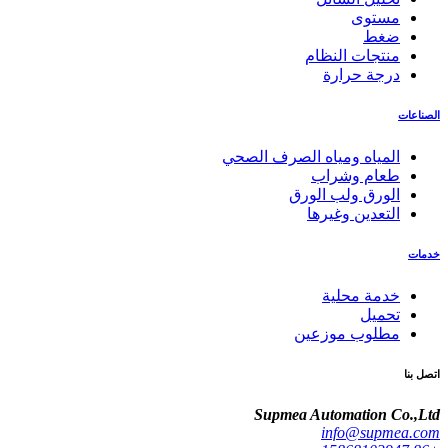
مستوى
ضغط
منتجات النظام
درجة حرارة
الصناعات
المياه ومياه الصرف الصحي
طعام وشراب
الورق ولب الورق
التعدين وغيرها
خدمات
خدمة محلية
تحميل
مطلوب موزعين
اتصل بنا
Supmea Automation Co.,Ltd
info@supmea.com