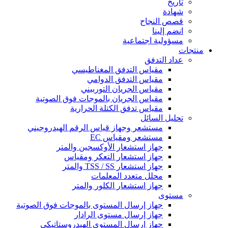
تاريخ
شهادة
قصص النجاح
انضم إلينا
مسؤولية اجتماعية
منتجات
عداد التدفق
مقياس التدفق المغناطيسي
مقياس التدفق الدوامي
مقياس الجريان التوربيني
مقياس الجريان بالموجات فوق الصوتية
مقياس تدفق الكتلة الحرارية
تحليل السائل
مستشعر وجهاز قياس الرقم الهيدروجيني
مستشعر ومقياس EC
جهاز استشعار الأوكسجين والمتر
جهاز استشعار التعكر ومقياس
جهاز استشعار TSS / SS والمتر
محلل متعدد المعلمات
جهاز استشعار الكلور والمتر
مستوى
جهاز إرسال المستوى بالموجات فوق الصوتية
جهاز إرسال مستوى الرادار
جهاز إرسال المستوى الهيدروستاتيكي