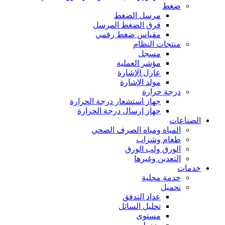
ضغط
مرسل الضغط
فرق الضغط المرسل
مقياس ضغط رقمي
منتجات النظام
مسجل
مؤشر العملية
عازل الإشارة
مولد الإشارة
درجة حرارة
جهاز استشعار درجة الحرارة
جهاز إرسال درجة الحرارة
الصناعات
المياه ومياه الصرف الصحي
طعام وشراب
الورق ولب الورق
التعدين وغيرها
خدمات
خدمة محلية
تحميل
عداد التدفق
تحليل السائل
مستوى