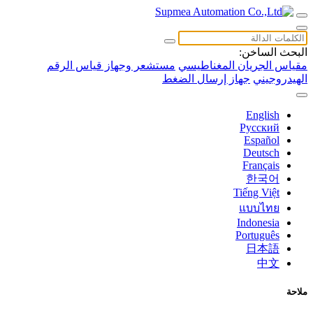
البحث الساخن:
مقياس الجريان المغناطيسي
مستشعر وجهاز قياس الرقم
الهيدروجيني
جهاز إرسال الضغط
English
Русский
Español
Deutsch
Français
한국어
Tiếng Việt
แบบไทย
Indonesia
Português
日本語
中文
ملاحة