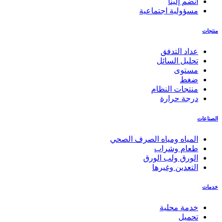
انضم إلينا
مسؤولية اجتماعية
منتجات
عداد التدفق
تحليل السائل
مستوى
ضغط
منتجات النظام
درجة حرارة
الصناعات
المياه ومياه الصرف الصحي
طعام وشراب
الورق ولب الورق
التعدين وغيرها
خدمات
خدمة محلية
تحميل