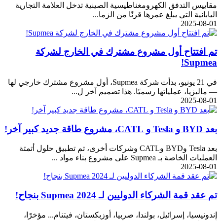
مقاييس التدفق الكهرومغناطيسية الصينية تدخل العلامة التجارية
اليابانية التي يبلغ عمرها قرنًا من الزما...
2025-08-01
تم افتتاح أول مشروع مشترك في الخارج لشركة
Supmea!
في 21 يونيو، بدأت شركة Supmea، أول مشروع مشترك خارجي لها
— ماليزيا، عملياتها رسميًا. هذا تصميم آخر ل...
2025-08-01
بعد BYD و Tesla و CATL، مشروع طاقة جديد كبير آخر!
بعد Tesla وBYD وCATL وشركات أخرى، تم تطبيق حلول أتمتة
العمليات الخاصة بـ Supmea على مشروع بناء مواد ...
2025-08-01
تم عقد قمة الشركاء الدوليين لـ Supmea 2024 بنجاح!
إندونيسيا، إسرائيل، بولندا، صربيا، أوزبكستان، فيتنام... مؤخرًا،