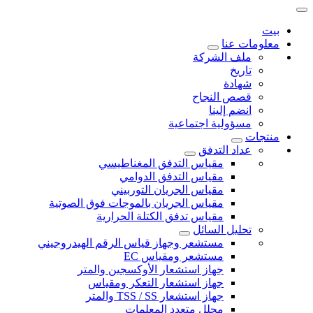
بيت
معلومات عنا
ملف الشركة
تاريخ
شهادة
قصص النجاح
انضم إلينا
مسؤولية اجتماعية
منتجات
عداد التدفق
مقياس التدفق المغناطيسي
مقياس التدفق الدوامي
مقياس الجريان التوربيني
مقياس الجريان بالموجات فوق الصوتية
مقياس تدفق الكتلة الحرارية
تحليل السائل
مستشعر وجهاز قياس الرقم الهيدروجيني
مستشعر ومقياس EC
جهاز استشعار الأوكسجين والمتر
جهاز استشعار التعكر ومقياس
جهاز استشعار TSS / SS والمتر
محلل متعدد المعلمات