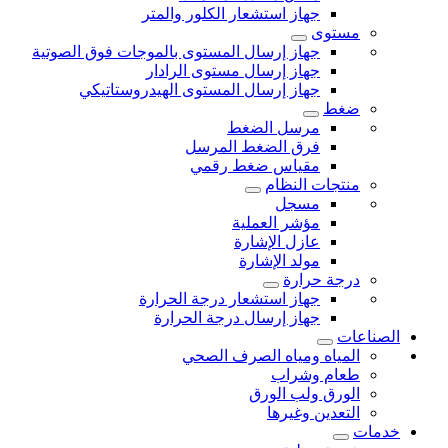
جهاز استشعار الكلور والمتر
مستوى
جهاز إرسال المستوى بالموجات فوق الصوتية
جهاز إرسال مستوى الرادار
جهاز إرسال المستوى الهيدروستاتيكي
ضغط
مرسل الضغط
فرق الضغط المرسل
مقياس ضغط رقمي
منتجات النظام
مسجل
مؤشر العملية
عازل الإشارة
مولد الإشارة
درجة حرارة
جهاز استشعار درجة الحرارة
جهاز إرسال درجة الحرارة
الصناعات
المياه ومياه الصرف الصحي
طعام وشراب
الورق ولب الورق
التعدين وغيرها
خدمات