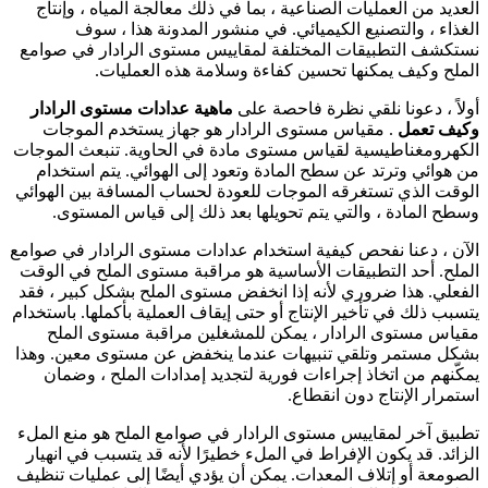
العديد من العمليات الصناعية ، بما في ذلك معالجة المياه ، وإنتاج
الغذاء ، والتصنيع الكيميائي. في منشور المدونة هذا ، سوف
نستكشف التطبيقات المختلفة لمقاييس مستوى الرادار في صوامع
الملح وكيف يمكنها تحسين كفاءة وسلامة هذه العمليات.
أولاً ، دعونا نلقي نظرة فاحصة على
ماهية عدادات مستوى الرادار
وكيف تعمل
. مقياس مستوى الرادار هو جهاز يستخدم الموجات
الكهرومغناطيسية لقياس مستوى مادة في الحاوية. تنبعث الموجات
من هوائي وترتد عن سطح المادة وتعود إلى الهوائي. يتم استخدام
الوقت الذي تستغرقه الموجات للعودة لحساب المسافة بين الهوائي
وسطح المادة ، والتي يتم تحويلها بعد ذلك إلى قياس المستوى.
الآن ، دعنا نفحص كيفية استخدام عدادات مستوى الرادار في صوامع
الملح. أحد التطبيقات الأساسية هو مراقبة مستوى الملح في الوقت
الفعلي. هذا ضروري لأنه إذا انخفض مستوى الملح بشكل كبير ، فقد
يتسبب ذلك في تأخير الإنتاج أو حتى إيقاف العملية بأكملها. باستخدام
مقياس مستوى الرادار ، يمكن للمشغلين مراقبة مستوى الملح
بشكل مستمر وتلقي تنبيهات عندما ينخفض عن مستوى معين. وهذا
يمكّنهم من اتخاذ إجراءات فورية لتجديد إمدادات الملح ، وضمان
استمرار الإنتاج دون انقطاع.
تطبيق آخر لمقاييس مستوى الرادار في صوامع الملح هو منع الملء
الزائد. قد يكون الإفراط في الملء خطيرًا لأنه قد يتسبب في انهيار
الصومعة أو إتلاف المعدات. يمكن أن يؤدي أيضًا إلى عمليات تنظيف