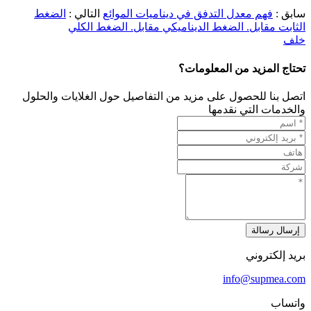
سابق :
فهم معدل التدفق في ديناميات الموائع
التالي :
الضغط
الثابت مقابل. الضغط الديناميكي مقابل. الضغط الكلي
خلف
تحتاج المزيد من المعلومات؟
اتصل بنا للحصول على مزيد من التفاصيل حول الغلايات والحلول
والخدمات التي نقدمها
إرسال رسالة
بريد إلكتروني
info@supmea.com
واتساب