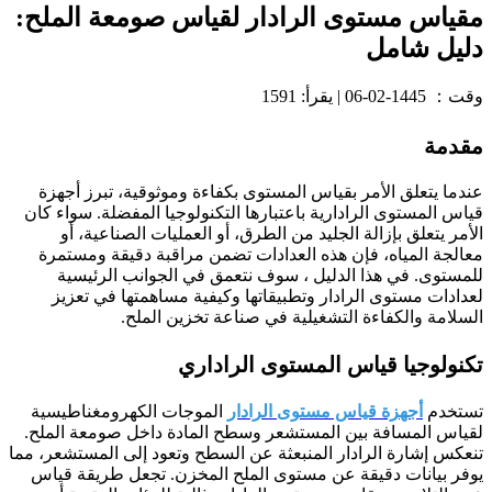
مقياس مستوى الرادار لقياس صومعة الملح:
دليل شامل
وقت：
1445-02-06
|
يقرأ: 1591
مقدمة
عندما يتعلق الأمر بقياس المستوى بكفاءة وموثوقية، تبرز أجهزة
قياس المستوى الرادارية باعتبارها التكنولوجيا المفضلة. سواء كان
الأمر يتعلق بإزالة الجليد من الطرق، أو العمليات الصناعية، أو
معالجة المياه، فإن هذه العدادات تضمن مراقبة دقيقة ومستمرة
للمستوى. في هذا الدليل ، سوف نتعمق في الجوانب الرئيسية
لعدادات مستوى الرادار وتطبيقاتها وكيفية مساهمتها في تعزيز
السلامة والكفاءة التشغيلية في صناعة تخزين الملح.
تكنولوجيا قياس المستوى الراداري
تستخدم
أجهزة قياس مستوى الرادار
الموجات الكهرومغناطيسية
لقياس المسافة بين المستشعر وسطح المادة داخل صومعة الملح.
تنعكس إشارة الرادار المنبعثة عن السطح وتعود إلى المستشعر، مما
يوفر بيانات دقيقة عن مستوى الملح المخزن. تجعل طريقة قياس