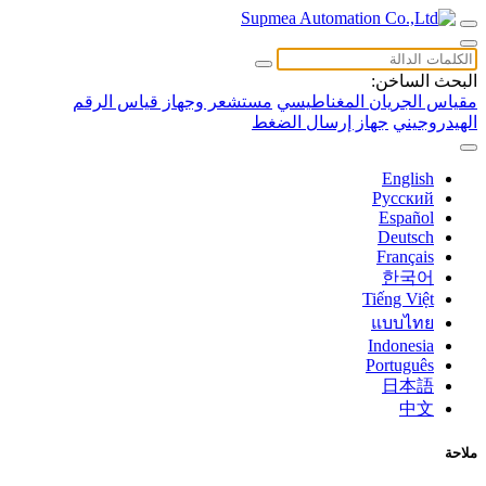
البحث الساخن:
مقياس الجريان المغناطيسي
مستشعر وجهاز قياس الرقم
الهيدروجيني
جهاز إرسال الضغط
English
Русский
Español
Deutsch
Français
한국어
Tiếng Việt
แบบไทย
Indonesia
Português
日本語
中文
ملاحة