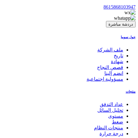
8615868103947
دردشة مباشرة
حول سوبيا
ملف الشركة
تاريخ
شهادة
قصص النجاح
انضم إلينا
مسؤولية اجتماعية
منتجات
عداد التدفق
تحليل السائل
مستوى
ضغط
منتجات النظام
درجة حرارة