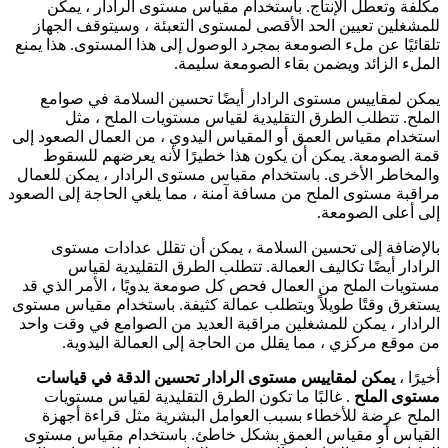
مكلفة وتعطل الإنتاج. باستخدام مقياس مستوى الرادار ، يمكن
للمشغلين تعيين الحد الأقصى لمستوى التعبئة ، وسيتوقف الجهاز
تلقائيًا عن ملء الصومعة بمجرد الوصول إلى هذا المستوى. هذا يمنع
الملء الزائد ويضمن بقاء الصومعة سليمة.
يمكن لمقاييس مستوى الرادار أيضًا تحسين السلامة في صوامع
الملح. تتطلب الطرق التقليدية لقياس مستويات الملح ، مثل
استخدام مقياس العمق أو المقياس اليدوي ، من العمال الصعود إلى
قمة الصومعة. يمكن أن يكون هذا خطيرًا لأنه يعرضهم للسقوط
والمخاطر الأخرى. باستخدام مقياس مستوى الرادار ، يمكن للعمال
مراقبة مستوى الملح من مسافة آمنة ، مما يلغي الحاجة إلى الصعود
إلى أعلى الصومعة.
بالإضافة إلى تحسين السلامة ، يمكن أن تقلل عدادات مستوى
الرادار أيضًا تكاليف العمالة. تتطلب الطرق التقليدية لقياس
مستويات الملح من العمال فحص كل صومعة يدويًا ، الأمر الذي قد
يستغرق وقتًا طويلاً ويتطلب عمالة كثيفة. باستخدام مقياس مستوى
الرادار ، يمكن للمشغلين مراقبة العديد من الصوامع في وقت واحد
من موقع مركزي ، مما يقلل من الحاجة إلى العمالة اليدوية.
أخيرًا ،
يمكن لمقاييس مستوى الرادار تحسين الدقة في قياسات
مستوى الملح
. غالبًا ما تكون الطرق التقليدية لقياس مستويات
الملح عرضة للأخطاء بسبب العوامل البشرية مثل قراءة أجهزة
القياس أو مقياس العمق بشكل خاطئ. باستخدام مقياس مستوى