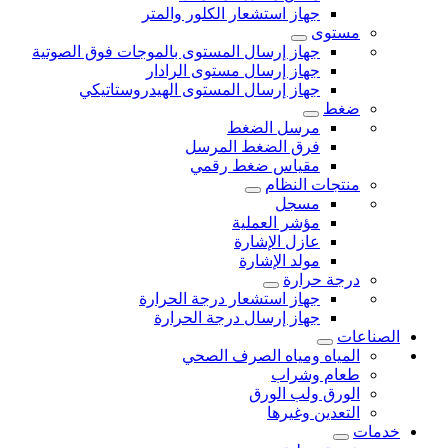
جهاز استشعار الكلور والمتر
مستوى
جهاز إرسال المستوى بالموجات فوق الصوتية
جهاز إرسال مستوى الرادار
جهاز إرسال المستوى الهيدروستاتيكي
ضغط
مرسل الضغط
فرق الضغط المرسل
مقياس ضغط رقمي
منتجات النظام
مسجل
مؤشر العملية
عازل الإشارة
مولد الإشارة
درجة حرارة
جهاز استشعار درجة الحرارة
جهاز إرسال درجة الحرارة
الصناعات
المياه ومياه الصرف الصحي
طعام وشراب
الورق ولب الورق
التعدين وغيرها
خدمات