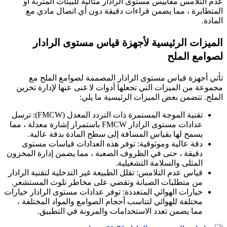
عدم التلامس مقاييس مستوى الرادار مثالية للبيئات المتربة أو
المتطايرة ، مما يضمن قراءات دقيقة دون أي اتصال مادي مع
المادة.
الميزات الرئيسية لأجهزة قياس مستوى الرادار
لصوامع الملح
تأتي أجهزة قياس مستوى الرادار المصممة لصوامع الملح مع
مجموعة من الميزات التي تجعلها أدوات لا غنى عنها لإدارة تخزين
الملح. تتضمن بعض الميزات الرئيسية ما يلي:
تقنية الموجة المستمرة ذات التردد المعدل (FMCW): ترسل
عدادات مستوى الرادار FMCW باستمرار إشارة معدلة ، مما
يسمح لها بقياس المسافة إلى سطح المادة بدقة عالية.
دقة عالية وموثوقية: توفر هذه العدادات قياسات مستوى
دقيقة ، حتى في الظروف الصعبة ، مما يضمن إدارة المخزون
المثلى والسلامة التشغيلية.
قياس عدم التلامس: تقلل الطبيعة غير التدخلية لتقنية الرادار
من متطلبات الصيانة وتقضي على مخاطر تلوث المستشعر.
خيارات الهوائي المتعددة: توفر عدادات مستوى الرادار خيارات
مختلفة للهوائي لتناسب أحجام الصوامع والمواد المختلفة ،
مما يضمن تعدد الاستخدامات والمرونة في التطبيق.