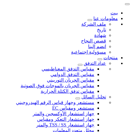
بيت
معلومات عنا
ملف الشركة
تاريخ
شهادة
قصص النجاح
انضم إلينا
مسؤولية اجتماعية
منتجات
عداد التدفق
مقياس التدفق المغناطيسي
مقياس التدفق الدوامي
مقياس الجريان التوربيني
مقياس الجريان بالموجات فوق الصوتية
مقياس تدفق الكتلة الحرارية
تحليل السائل
مستشعر وجهاز قياس الرقم الهيدروجيني
مستشعر ومقياس EC
جهاز استشعار الأوكسجين والمتر
جهاز استشعار التعكر ومقياس
جهاز استشعار TSS / SS والمتر
محلل متعدد المعلمات