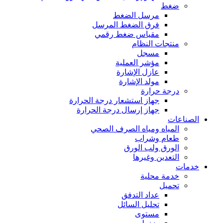
ضغط
مرسل الضغط
فرق الضغط المرسل
مقياس ضغط رقمي
منتجات النظام
مسجل
مؤشر العملية
عازل الإشارة
مولد الإشارة
درجة حرارة
جهاز استشعار درجة الحرارة
جهاز إرسال درجة الحرارة
الصناعات
المياه ومياه الصرف الصحي
طعام وشراب
الورق ولب الورق
التعدين وغيرها
خدمات
خدمة محلية
تحميل
عداد التدفق
تحليل السائل
مستوى