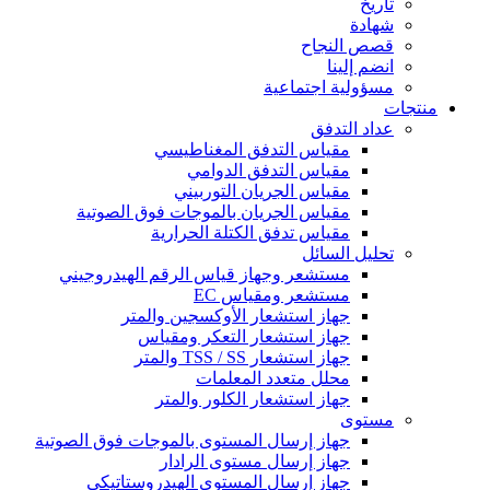
تاريخ
شهادة
قصص النجاح
انضم إلينا
مسؤولية اجتماعية
منتجات
عداد التدفق
مقياس التدفق المغناطيسي
مقياس التدفق الدوامي
مقياس الجريان التوربيني
مقياس الجريان بالموجات فوق الصوتية
مقياس تدفق الكتلة الحرارية
تحليل السائل
مستشعر وجهاز قياس الرقم الهيدروجيني
مستشعر ومقياس EC
جهاز استشعار الأوكسجين والمتر
جهاز استشعار التعكر ومقياس
جهاز استشعار TSS / SS والمتر
محلل متعدد المعلمات
جهاز استشعار الكلور والمتر
مستوى
جهاز إرسال المستوى بالموجات فوق الصوتية
جهاز إرسال مستوى الرادار
جهاز إرسال المستوى الهيدروستاتيكي