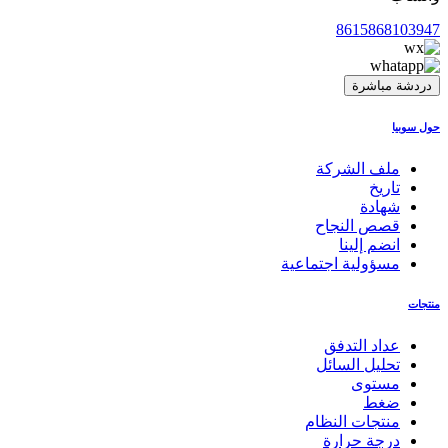
8615868103947
دردشة مباشرة
حول سوبيا
ملف الشركة
تاريخ
شهادة
قصص النجاح
انضم إلينا
مسؤولية اجتماعية
منتجات
عداد التدفق
تحليل السائل
مستوى
ضغط
منتجات النظام
درجة حرارة