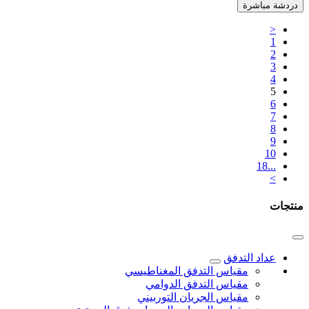
دردشة مباشرة
<
1
2
3
4
5
6
7
8
9
10
...18
>
منتجات
عداد التدفق
مقياس التدفق المغناطيسي
مقياس التدفق الدوامي
مقياس الجريان التوربيني