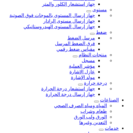
جهاز استشعار الكلور والمتر
مستوى
جهاز إرسال المستوى بالموجات فوق الصوتية
جهاز إرسال مستوى الرادار
جهاز إرسال المستوى الهيدروستاتيكي
ضغط
مرسل الضغط
فرق الضغط المرسل
مقياس ضغط رقمي
منتجات النظام
مسجل
مؤشر العملية
عازل الإشارة
مولد الإشارة
درجة حرارة
جهاز استشعار درجة الحرارة
جهاز إرسال درجة الحرارة
الصناعات
المياه ومياه الصرف الصحي
طعام وشراب
الورق ولب الورق
التعدين وغيرها
خدمات