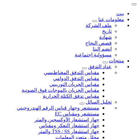
بيت
معلومات عنا
ملف الشركة
تاريخ
شهادة
قصص النجاح
انضم إلينا
مسؤولية اجتماعية
منتجات
عداد التدفق
مقياس التدفق المغناطيسي
مقياس التدفق الدوامي
مقياس الجريان التوربيني
مقياس الجريان بالموجات فوق الصوتية
مقياس تدفق الكتلة الحرارية
تحليل السائل
مستشعر وجهاز قياس الرقم الهيدروجيني
مستشعر ومقياس EC
جهاز استشعار الأوكسجين والمتر
جهاز استشعار التعكر ومقياس
جهاز استشعار TSS / SS والمتر
محلل متعدد المعلمات