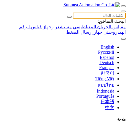
البحث الساخن:
مقياس الجريان المغناطيسي
مستشعر وجهاز قياس الرقم
الهيدروجيني
جهاز إرسال الضغط
English
Русский
Español
Deutsch
Français
한국어
Tiếng Việt
แบบไทย
Indonesia
Português
日本語
中文
ملاحة