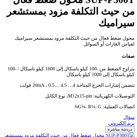
من حيث التكلفة مزود بمستشعر
سيراميك
محول ضغط فعال من حيث التكلفة مزود بمستشعر سيراميك
لقياس الغازات أو السوائل
صفات
يتراوح الضغط من -100 كيلو باسكال إلى 1600 كيلو باسكال / -100
كيلو باسكال إلى 1000 كيلو باسكال
تتضمن إشارات الخرج المتاحة 4… 20mA ، 0.5… 4.5 فولت
التوصيلات الكهربائية: M12x15-pin، نوع الكابل
اتصالات العملية: G¼، R¼، G⅜
سؤال
بريد إلكتروني
دردشة مباشرة