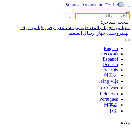
البحث الساخن:
مقياس الجريان المغناطيسي
مستشعر وجهاز قياس الرقم
الهيدروجيني
جهاز إرسال الضغط
English
Русский
Español
Deutsch
Français
한국어
Tiếng Việt
แบบไทย
Indonesia
Português
日本語
中文
ملاحة