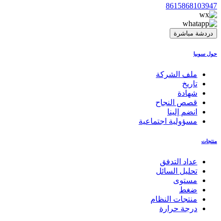
8615868103947
دردشة مباشرة
حول سوبيا
ملف الشركة
تاريخ
شهادة
قصص النجاح
انضم إلينا
مسؤولية اجتماعية
منتجات
عداد التدفق
تحليل السائل
مستوى
ضغط
منتجات النظام
درجة حرارة