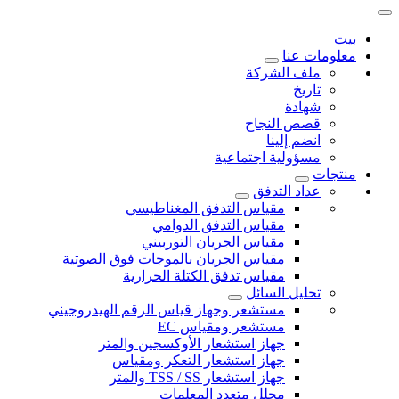
بيت
معلومات عنا
ملف الشركة
تاريخ
شهادة
قصص النجاح
انضم إلينا
مسؤولية اجتماعية
منتجات
عداد التدفق
مقياس التدفق المغناطيسي
مقياس التدفق الدوامي
مقياس الجريان التوربيني
مقياس الجريان بالموجات فوق الصوتية
مقياس تدفق الكتلة الحرارية
تحليل السائل
مستشعر وجهاز قياس الرقم الهيدروجيني
مستشعر ومقياس EC
جهاز استشعار الأوكسجين والمتر
جهاز استشعار التعكر ومقياس
جهاز استشعار TSS / SS والمتر
محلل متعدد المعلمات