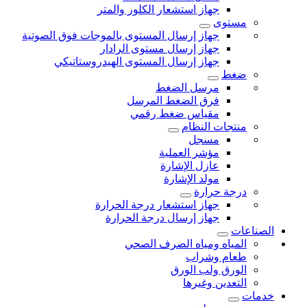
جهاز استشعار الكلور والمتر
مستوى
جهاز إرسال المستوى بالموجات فوق الصوتية
جهاز إرسال مستوى الرادار
جهاز إرسال المستوى الهيدروستاتيكي
ضغط
مرسل الضغط
فرق الضغط المرسل
مقياس ضغط رقمي
منتجات النظام
مسجل
مؤشر العملية
عازل الإشارة
مولد الإشارة
درجة حرارة
جهاز استشعار درجة الحرارة
جهاز إرسال درجة الحرارة
الصناعات
المياه ومياه الصرف الصحي
طعام وشراب
الورق ولب الورق
التعدين وغيرها
خدمات