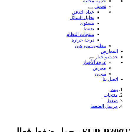
خدمة محلية
تحميل
عداد التدفق
تحليل السائل
مستوى
ضغط
منتجات النظام
درجة حرارة
مطلوب موزعين
المعارض
حدث وأخبار
غرفة الأخبار
معرض
تمرين
اتصل بنا
بيت
منتجات
ضغط
مرسل الضغط
SUP-P300T محول ضغط فعال