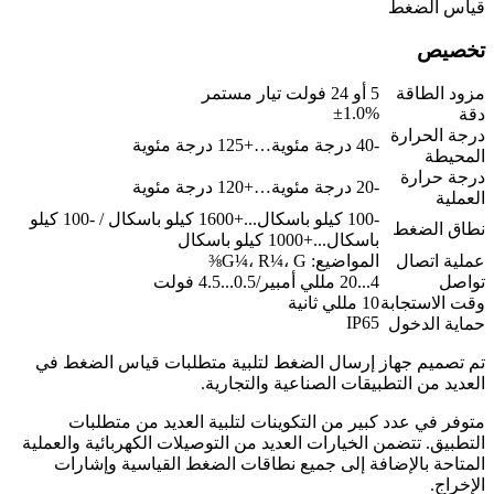
قياس الضغط
تخصيص
مزود الطاقة
5 أو 24 فولت تيار مستمر
±1.0%
دقة
درجة الحرارة
-40 درجة مئوية…+125 درجة مئوية
المحيطة
درجة حرارة
-20 درجة مئوية…+120 درجة مئوية
العملية
-100 كيلو باسكال...+1600 كيلو باسكال / -100 كيلو
نطاق الضغط
باسكال...+1000 كيلو باسكال
عملية اتصال
المواضيع: G¼، R¼، G⅜
تواصل
4...20 مللي أمبير/0.5...4.5 فولت
وقت الاستجابة
10 مللي ثانية
IP65
حماية الدخول
تم تصميم جهاز إرسال الضغط لتلبية متطلبات قياس الضغط في
العديد من التطبيقات الصناعية والتجارية.
متوفر في عدد كبير من التكوينات لتلبية العديد من متطلبات
التطبيق. تتضمن الخيارات العديد من التوصيلات الكهربائية والعملية
المتاحة بالإضافة إلى جميع نطاقات الضغط القياسية وإشارات
الإخراج.