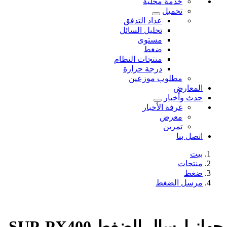
خدمة محلية
تحميل
عداد التدفق
تحليل السائل
مستوى
ضغط
منتجات النظام
درجة حرارة
مطلوب موزعين
المعارض
حدث وأخبار
غرفة الأخبار
معرض
تمرين
اتصل بنا
بيت
منتجات
ضغط
مرسل الضغط
جهاز إرسال الضغط SUP-PX400