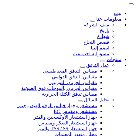
بيت
معلومات عنا
ملف الشركة
تاريخ
شهادة
قصص النجاح
انضم إلينا
مسؤولية اجتماعية
منتجات
عداد التدفق
مقياس التدفق المغناطيسي
مقياس التدفق الدوامي
مقياس الجريان التوربيني
مقياس الجريان بالموجات فوق الصوتية
مقياس تدفق الكتلة الحرارية
تحليل السائل
مستشعر وجهاز قياس الرقم الهيدروجيني
مستشعر ومقياس EC
جهاز استشعار الأوكسجين والمتر
جهاز استشعار التعكر ومقياس
جهاز استشعار TSS / SS والمتر
محلل متعدد المعلمات