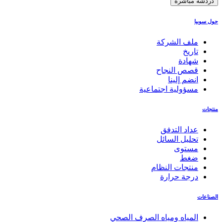
دردشة مباشرة
حول سوبيا
ملف الشركة
تاريخ
شهادة
قصص النجاح
انضم إلينا
مسؤولية اجتماعية
منتجات
عداد التدفق
تحليل السائل
مستوى
ضغط
منتجات النظام
درجة حرارة
الصناعات
المياه ومياه الصرف الصحي