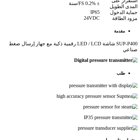
استقرار على
± 0.2% FS/سنة
المدى الطويل
IP65
حماية الدخول
24VDC
مزود الطاقة
مقدمة
SUP-P400 شاشة LED / LCD رقمية ذكية مع جهاز إرسال ضغط
صناعي
طلب