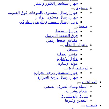
جهاز استشعار الكلور والمتر
مستوى
جهاز إرسال المستوى بالموجات فوق الصوتية
جهاز إرسال مستوى الرادار
جهاز إرسال المستوى الهيدروستاتيكي
ضغط
مرسل الضغط
فرق الضغط المرسل
مقياس ضغط رقمي
منتجات النظام
مسجل
مؤشر العملية
عازل الإشارة
مولد الإشارة
درجة حرارة
جهاز استشعار درجة الحرارة
جهاز إرسال درجة الحرارة
الصناعات
المياه ومياه الصرف الصحي
طعام وشراب
الورق ولب الورق
التعدين وغيرها
خدمات