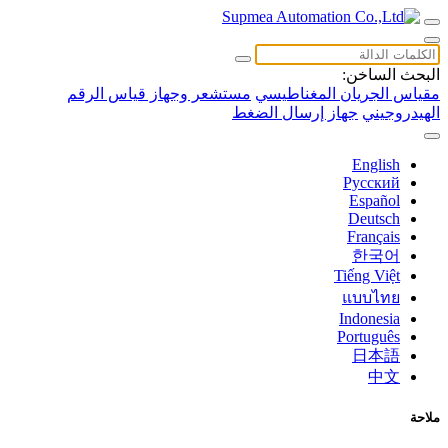
البحث الساخن:
مقياس الجريان المغناطيسي
مستشعر وجهاز قياس الرقم
الهيدروجيني
جهاز إرسال الضغط
English
Русский
Español
Deutsch
Français
한국어
Tiếng Việt
แบบไทย
Indonesia
Português
日本語
中文
ملاحة