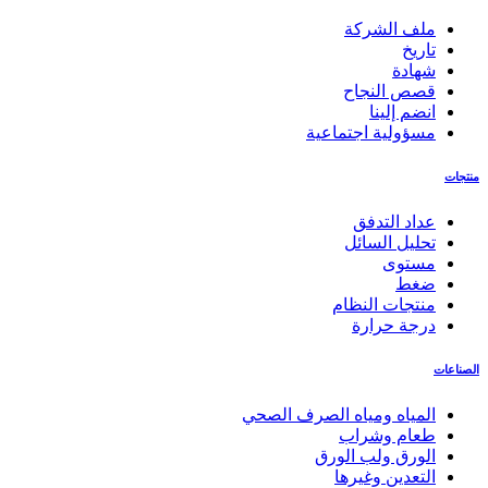
ملف الشركة
تاريخ
شهادة
قصص النجاح
انضم إلينا
مسؤولية اجتماعية
منتجات
عداد التدفق
تحليل السائل
مستوى
ضغط
منتجات النظام
درجة حرارة
الصناعات
المياه ومياه الصرف الصحي
طعام وشراب
الورق ولب الورق
التعدين وغيرها