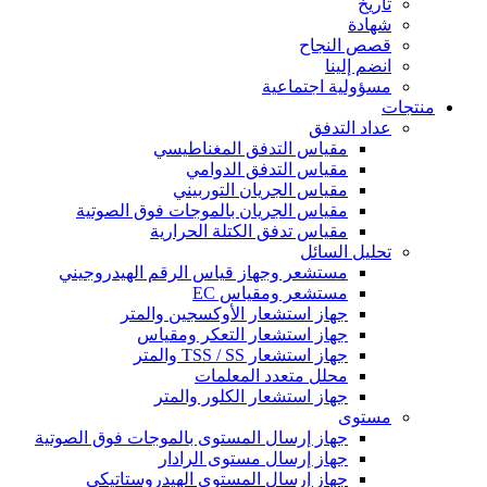
تاريخ
شهادة
قصص النجاح
انضم إلينا
مسؤولية اجتماعية
منتجات
عداد التدفق
مقياس التدفق المغناطيسي
مقياس التدفق الدوامي
مقياس الجريان التوربيني
مقياس الجريان بالموجات فوق الصوتية
مقياس تدفق الكتلة الحرارية
تحليل السائل
مستشعر وجهاز قياس الرقم الهيدروجيني
مستشعر ومقياس EC
جهاز استشعار الأوكسجين والمتر
جهاز استشعار التعكر ومقياس
جهاز استشعار TSS / SS والمتر
محلل متعدد المعلمات
جهاز استشعار الكلور والمتر
مستوى
جهاز إرسال المستوى بالموجات فوق الصوتية
جهاز إرسال مستوى الرادار
جهاز إرسال المستوى الهيدروستاتيكي