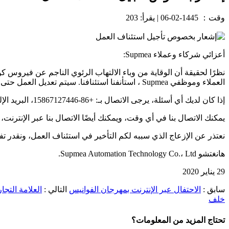
وقت：
1445-02-06
|
يقرأ: 203
أعزائي شركاء وعملاء Supmea:
نظرًا لحقيقة أن الوقاية من وباء الالتهاب الرئوي الناجم عن فيروس ك
العملاء وموظفي Supmea ، استأنفنا استئنافنا. سيتم تعديل العمل حتى 10 فبراير.
إذا كان لديك أي أسئلة، يرجى الاتصال بـ: +86-15867127446، البريد الإلكتروني: info@supmea.com.
يمكنك الاتصال بنا في أي وقت، ويمكنك أيضًا الاتصال بنا عبر الإنتر
نعتذر عن الإزعاج الذي سببه لكم التأخير في استئناف العمل، ونقدر تف
هانغتشو Supmea Automation Technology Co.، Ltd.
29 يناير 2020
سابق :
الاحتفال عبر الإنترنت بمهرجان الفوانيس
التالي :
العلامة التجارية Supmea مسجلة في فيتنام
خلف
تحتاج المزيد من المعلومات؟