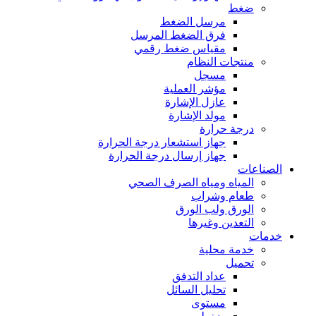
ضغط
مرسل الضغط
فرق الضغط المرسل
مقياس ضغط رقمي
منتجات النظام
مسجل
مؤشر العملية
عازل الإشارة
مولد الإشارة
درجة حرارة
جهاز استشعار درجة الحرارة
جهاز إرسال درجة الحرارة
الصناعات
المياه ومياه الصرف الصحي
طعام وشراب
الورق ولب الورق
التعدين وغيرها
خدمات
خدمة محلية
تحميل
عداد التدفق
تحليل السائل
مستوى