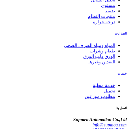
مستوى
ضغط
منتجات النظام
درجة حرارة
الصناعات
المياه ومياه الصرف الصحي
طعام وشراب
الورق ولب الورق
التعدين وغيرها
خدمات
خدمة محلية
تحميل
مطلوب موزعين
اتصل بنا
Supmea Automation Co.,Ltd
info@supmea.com