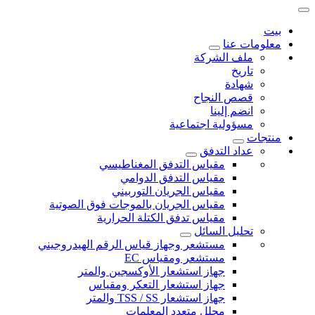
بيت
معلومات عنا
ملف الشركة
تاريخ
شهادة
قصص النجاح
انضم إلينا
مسؤولية اجتماعية
منتجات
عداد التدفق
مقياس التدفق المغناطيسي
مقياس التدفق الدوامي
مقياس الجريان التوربيني
مقياس الجريان بالموجات فوق الصوتية
مقياس تدفق الكتلة الحرارية
تحليل السائل
مستشعر وجهاز قياس الرقم الهيدروجيني
مستشعر ومقياس EC
جهاز استشعار الأوكسجين والمتر
جهاز استشعار التعكر ومقياس
جهاز استشعار TSS / SS والمتر
محلل متعدد المعلمات