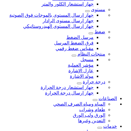
جهاز استشعار الكلور والمتر
مستوى
جهاز إرسال المستوى بالموجات فوق الصوتية
جهاز إرسال مستوى الرادار
جهاز إرسال المستوى الهيدروستاتيكي
ضغط
مرسل الضغط
فرق الضغط المرسل
مقياس ضغط رقمي
منتجات النظام
مسجل
مؤشر العملية
عازل الإشارة
مولد الإشارة
درجة حرارة
جهاز استشعار درجة الحرارة
جهاز إرسال درجة الحرارة
الصناعات
المياه ومياه الصرف الصحي
طعام وشراب
الورق ولب الورق
التعدين وغيرها
خدمات