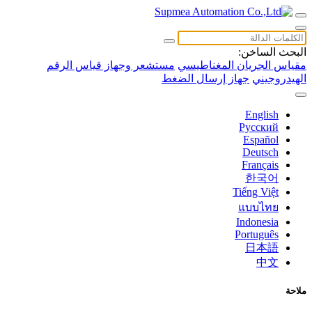
البحث الساخن:
مقياس الجريان المغناطيسي
مستشعر وجهاز قياس الرقم
الهيدروجيني
جهاز إرسال الضغط
English
Русский
Español
Deutsch
Français
한국어
Tiếng Việt
แบบไทย
Indonesia
Português
日本語
中文
ملاحة