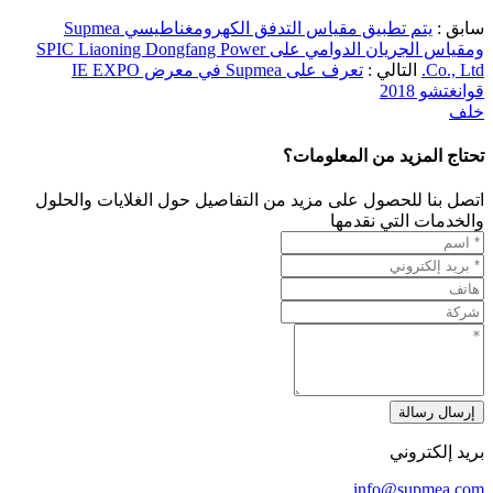
سابق :
يتم تطبيق مقياس التدفق الكهرومغناطيسي Supmea
ومقياس الجريان الدوامي على SPIC Liaoning Dongfang Power
Co., Ltd.
التالي :
تعرف على Supmea في معرض IE EXPO
قوانغتشو 2018
خلف
تحتاج المزيد من المعلومات؟
اتصل بنا للحصول على مزيد من التفاصيل حول الغلايات والحلول
والخدمات التي نقدمها
إرسال رسالة
بريد إلكتروني
info@supmea.com