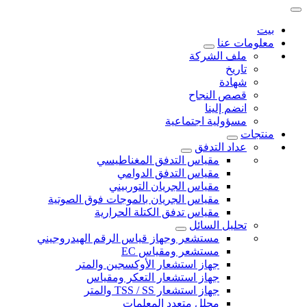
بيت
معلومات عنا
ملف الشركة
تاريخ
شهادة
قصص النجاح
انضم إلينا
مسؤولية اجتماعية
منتجات
عداد التدفق
مقياس التدفق المغناطيسي
مقياس التدفق الدوامي
مقياس الجريان التوربيني
مقياس الجريان بالموجات فوق الصوتية
مقياس تدفق الكتلة الحرارية
تحليل السائل
مستشعر وجهاز قياس الرقم الهيدروجيني
مستشعر ومقياس EC
جهاز استشعار الأوكسجين والمتر
جهاز استشعار التعكر ومقياس
جهاز استشعار TSS / SS والمتر
محلل متعدد المعلمات