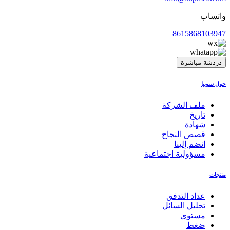
واتساب
8615868103947
دردشة مباشرة
حول سوبيا
ملف الشركة
تاريخ
شهادة
قصص النجاح
انضم إلينا
مسؤولية اجتماعية
منتجات
عداد التدفق
تحليل السائل
مستوى
ضغط