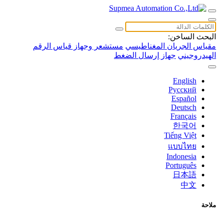
البحث الساخن:
مقياس الجريان المغناطيسي
مستشعر وجهاز قياس الرقم
الهيدروجيني
جهاز إرسال الضغط
English
Русский
Español
Deutsch
Français
한국어
Tiếng Việt
แบบไทย
Indonesia
Português
日本語
中文
ملاحة