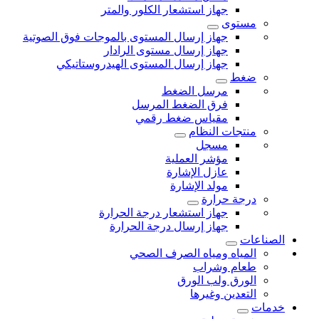
جهاز استشعار الكلور والمتر
مستوى
جهاز إرسال المستوى بالموجات فوق الصوتية
جهاز إرسال مستوى الرادار
جهاز إرسال المستوى الهيدروستاتيكي
ضغط
مرسل الضغط
فرق الضغط المرسل
مقياس ضغط رقمي
منتجات النظام
مسجل
مؤشر العملية
عازل الإشارة
مولد الإشارة
درجة حرارة
جهاز استشعار درجة الحرارة
جهاز إرسال درجة الحرارة
الصناعات
المياه ومياه الصرف الصحي
طعام وشراب
الورق ولب الورق
التعدين وغيرها
خدمات