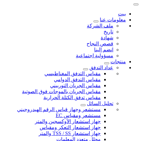
بيت
معلومات عنا
ملف الشركة
تاريخ
شهادة
قصص النجاح
انضم إلينا
مسؤولية اجتماعية
منتجات
عداد التدفق
مقياس التدفق المغناطيسي
مقياس التدفق الدوامي
مقياس الجريان التوربيني
مقياس الجريان بالموجات فوق الصوتية
مقياس تدفق الكتلة الحرارية
تحليل السائل
مستشعر وجهاز قياس الرقم الهيدروجيني
مستشعر ومقياس EC
جهاز استشعار الأوكسجين والمتر
جهاز استشعار التعكر ومقياس
جهاز استشعار TSS / SS والمتر
محلل متعدد المعلمات