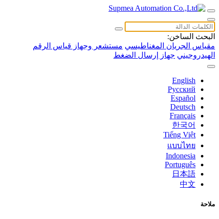
البحث الساخن:
مقياس الجريان المغناطيسي
مستشعر وجهاز قياس الرقم
الهيدروجيني
جهاز إرسال الضغط
English
Русский
Español
Deutsch
Français
한국어
Tiếng Việt
แบบไทย
Indonesia
Português
日本語
中文
ملاحة