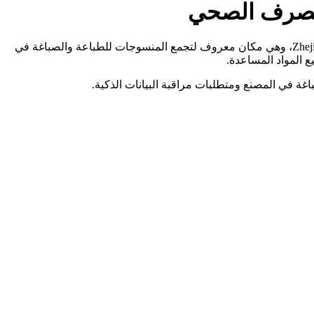
الصرف الصحي
Huzhou Jinniu Textile Printing and Dyeing Industry Co., Ltd.، التي تأسست في عام 1994، تقع في مدينة Zhili، مدينة Huzhou، مقاطعة Zhejiang، وهي مكان معروف لتجمع المنسوجات للطباعة والصباغة في
 المواد المساعدة.