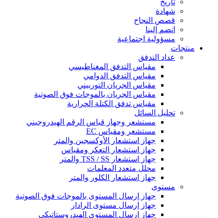
تاريخ
شهادة
قصص النجاح
انضم إلينا
مسؤولية اجتماعية
منتجات
عداد التدفق
مقياس التدفق المغناطيسي
مقياس التدفق الدوامي
مقياس الجريان التوربيني
مقياس الجريان بالموجات فوق الصوتية
مقياس تدفق الكتلة الحرارية
تحليل السائل
مستشعر وجهاز قياس الرقم الهيدروجيني
مستشعر ومقياس EC
جهاز استشعار الأوكسجين والمتر
جهاز استشعار التعكر ومقياس
جهاز استشعار TSS / SS والمتر
محلل متعدد المعلمات
جهاز استشعار الكلور والمتر
مستوى
جهاز إرسال المستوى بالموجات فوق الصوتية
جهاز إرسال مستوى الرادار
جهاز إرسال المستوى الهيدروستاتيكي