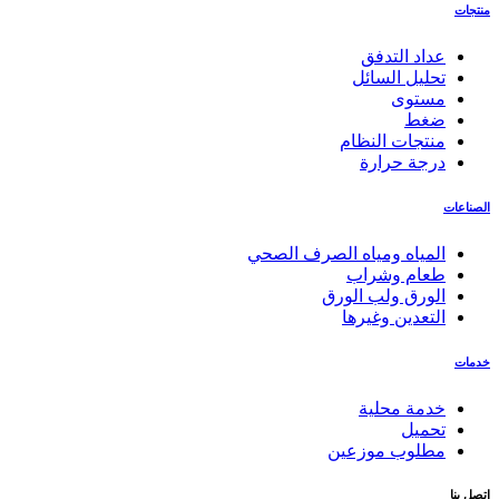
منتجات
عداد التدفق
تحليل السائل
مستوى
ضغط
منتجات النظام
درجة حرارة
الصناعات
المياه ومياه الصرف الصحي
طعام وشراب
الورق ولب الورق
التعدين وغيرها
خدمات
خدمة محلية
تحميل
مطلوب موزعين
اتصل بنا