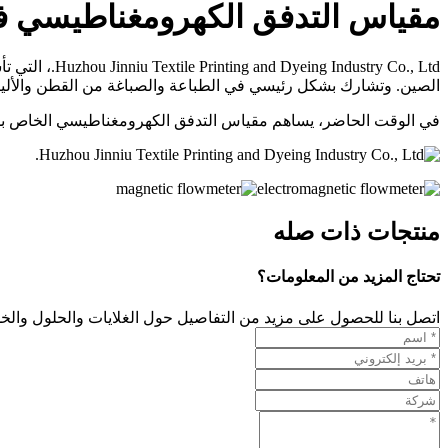
مقياس التدفق الكهرومغناطيسي ف
الصين. وتشارك بشكل رئيسي في الطباعة والصباغة من القطن والألياف
في الوقت الحاضر، يساهم مقياس التدفق الكهرومغناطيسي الخاص بشركة Supmea في القياس الدقيق لمياه الصرف الصحي للطباعة والصباغة في المصنع ومتطلبات مراقبة ال
منتجات ذات صله
تحتاج المزيد من المعلومات؟
اتصل بنا للحصول على مزيد من التفاصيل حول الغلايات والحلول والخد