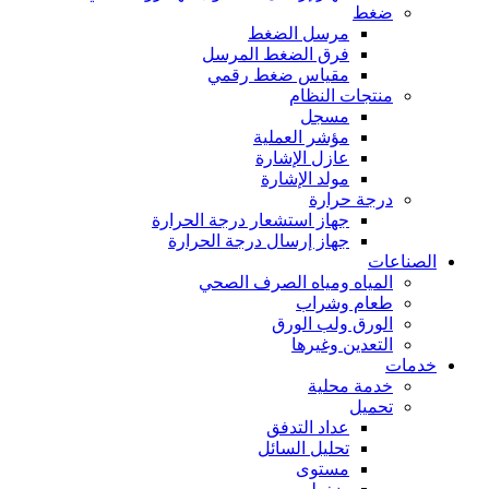
ضغط
مرسل الضغط
فرق الضغط المرسل
مقياس ضغط رقمي
منتجات النظام
مسجل
مؤشر العملية
عازل الإشارة
مولد الإشارة
درجة حرارة
جهاز استشعار درجة الحرارة
جهاز إرسال درجة الحرارة
الصناعات
المياه ومياه الصرف الصحي
طعام وشراب
الورق ولب الورق
التعدين وغيرها
خدمات
خدمة محلية
تحميل
عداد التدفق
تحليل السائل
مستوى