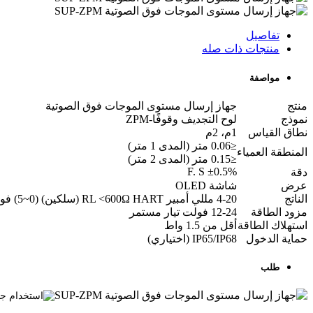
تفاصيل
منتجات ذات صله
مواصفة
منتج
جهاز إرسال مستوى الموجات فوق الصوتية
نموذج
لوح التجديف وقوفًا-ZPM
نطاق القياس
1م، 2م
≤0.06 متر (المدى 1 متر)
المنطقة العمياء
≤0.15 متر (المدى 2 متر)
±0.5% F. S
دقة
عرض
شاشة OLED
الناتج
4-20 مللي أمبير RL <600Ω HART (سلكين) (0~5) فولت/(0~10) فولت RS485 2 مرحل (تيار متردد: 2 أمبير 250 فولت تيار مستمر: 5 أمبير 24 فولت)
مزود الطاقة
12-24 فولت تيار مستمر
استهلاك الطاقة
أقل من 1.5 واط
حماية الدخول
IP65/IP68 (اختياري)
طلب