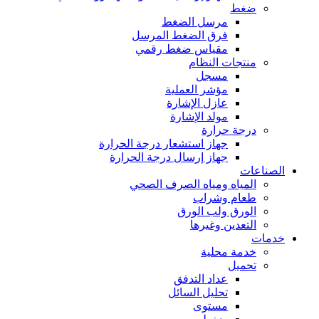
ضغط
مرسل الضغط
فرق الضغط المرسل
مقياس ضغط رقمي
منتجات النظام
مسجل
مؤشر العملية
عازل الإشارة
مولد الإشارة
درجة حرارة
جهاز استشعار درجة الحرارة
جهاز إرسال درجة الحرارة
الصناعات
المياه ومياه الصرف الصحي
طعام وشراب
الورق ولب الورق
التعدين وغيرها
خدمات
خدمة محلية
تحميل
عداد التدفق
تحليل السائل
مستوى