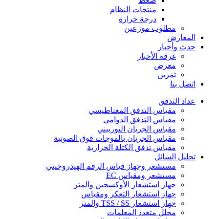
ضغط
منتجات النظام
درجة حرارة
مطلوب موزعين
المعارض
حدث وأخبار
غرفة الأخبار
معرض
تمرين
اتصل بنا
عداد التدفق
مقياس التدفق المغناطيسي
مقياس التدفق الدوامي
مقياس الجريان التوربيني
مقياس الجريان بالموجات فوق الصوتية
مقياس تدفق الكتلة الحرارية
تحليل السائل
مستشعر وجهاز قياس الرقم الهيدروجيني
مستشعر ومقياس EC
جهاز استشعار الأوكسجين والمتر
جهاز استشعار التعكر ومقياس
جهاز استشعار TSS / SS والمتر
محلل متعدد المعلمات