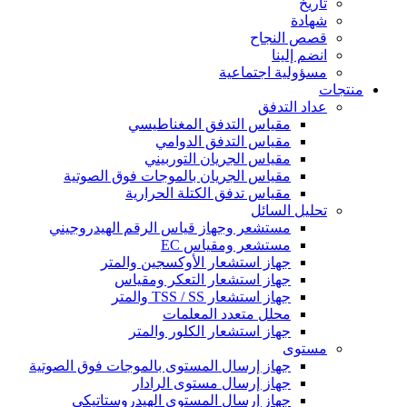
تاريخ
شهادة
قصص النجاح
انضم إلينا
مسؤولية اجتماعية
منتجات
عداد التدفق
مقياس التدفق المغناطيسي
مقياس التدفق الدوامي
مقياس الجريان التوربيني
مقياس الجريان بالموجات فوق الصوتية
مقياس تدفق الكتلة الحرارية
تحليل السائل
مستشعر وجهاز قياس الرقم الهيدروجيني
مستشعر ومقياس EC
جهاز استشعار الأوكسجين والمتر
جهاز استشعار التعكر ومقياس
جهاز استشعار TSS / SS والمتر
محلل متعدد المعلمات
جهاز استشعار الكلور والمتر
مستوى
جهاز إرسال المستوى بالموجات فوق الصوتية
جهاز إرسال مستوى الرادار
جهاز إرسال المستوى الهيدروستاتيكي