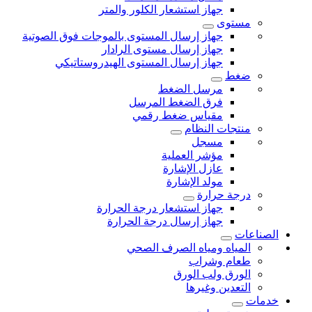
جهاز استشعار الكلور والمتر
مستوى
جهاز إرسال المستوى بالموجات فوق الصوتية
جهاز إرسال مستوى الرادار
جهاز إرسال المستوى الهيدروستاتيكي
ضغط
مرسل الضغط
فرق الضغط المرسل
مقياس ضغط رقمي
منتجات النظام
مسجل
مؤشر العملية
عازل الإشارة
مولد الإشارة
درجة حرارة
جهاز استشعار درجة الحرارة
جهاز إرسال درجة الحرارة
الصناعات
المياه ومياه الصرف الصحي
طعام وشراب
الورق ولب الورق
التعدين وغيرها
خدمات