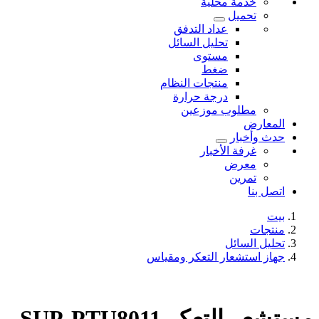
خدمة محلية
تحميل
عداد التدفق
تحليل السائل
مستوى
ضغط
منتجات النظام
درجة حرارة
مطلوب موزعين
المعارض
حدث وأخبار
غرفة الأخبار
معرض
تمرين
اتصل بنا
بيت
منتجات
تحليل السائل
جهاز استشعار التعكر ومقياس
مستشعر التعكر SUP-PTU8011