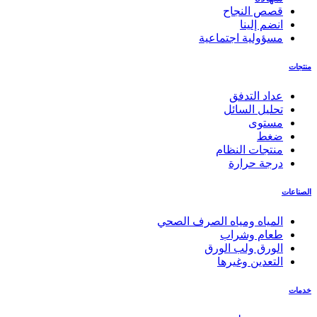
قصص النجاح
انضم إلينا
مسؤولية اجتماعية
منتجات
عداد التدفق
تحليل السائل
مستوى
ضغط
منتجات النظام
درجة حرارة
الصناعات
المياه ومياه الصرف الصحي
طعام وشراب
الورق ولب الورق
التعدين وغيرها
خدمات