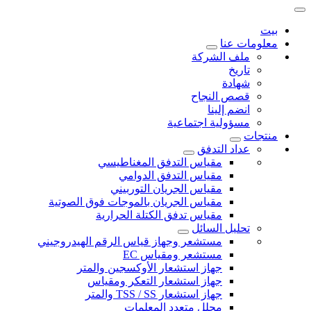
بيت
معلومات عنا
ملف الشركة
تاريخ
شهادة
قصص النجاح
انضم إلينا
مسؤولية اجتماعية
منتجات
عداد التدفق
مقياس التدفق المغناطيسي
مقياس التدفق الدوامي
مقياس الجريان التوربيني
مقياس الجريان بالموجات فوق الصوتية
مقياس تدفق الكتلة الحرارية
تحليل السائل
مستشعر وجهاز قياس الرقم الهيدروجيني
مستشعر ومقياس EC
جهاز استشعار الأوكسجين والمتر
جهاز استشعار التعكر ومقياس
جهاز استشعار TSS / SS والمتر
محلل متعدد المعلمات