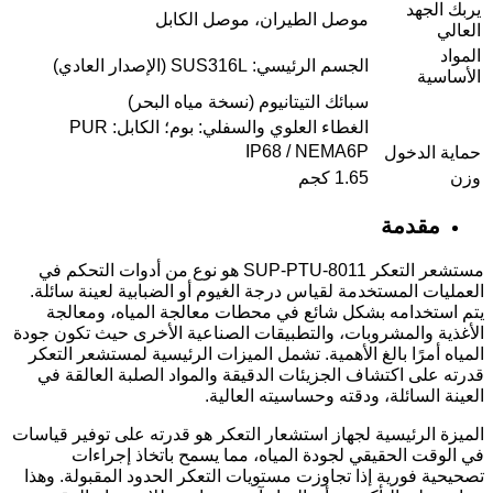
يربك الجهد
موصل الطيران، موصل الكابل
العالي
المواد
الجسم الرئيسي: SUS316L (الإصدار العادي)
الأساسية
سبائك التيتانيوم (نسخة مياه البحر)
الغطاء العلوي والسفلي: بوم؛ الكابل: PUR
IP68 / NEMA6P
حماية الدخول
وزن
1.65 كجم
مقدمة
مستشعر التعكر SUP-PTU-8011 هو نوع من أدوات التحكم في
العمليات المستخدمة لقياس درجة الغيوم أو الضبابية لعينة سائلة.
يتم استخدامه بشكل شائع في محطات معالجة المياه، ومعالجة
الأغذية والمشروبات، والتطبيقات الصناعية الأخرى حيث تكون جودة
المياه أمرًا بالغ الأهمية. تشمل الميزات الرئيسية لمستشعر التعكر
قدرته على اكتشاف الجزيئات الدقيقة والمواد الصلبة العالقة في
العينة السائلة، ودقته وحساسيته العالية.
الميزة الرئيسية لجهاز استشعار التعكر هو قدرته على توفير قياسات
في الوقت الحقيقي لجودة المياه، مما يسمح باتخاذ إجراءات
تصحيحية فورية إذا تجاوزت مستويات التعكر الحدود المقبولة. وهذا