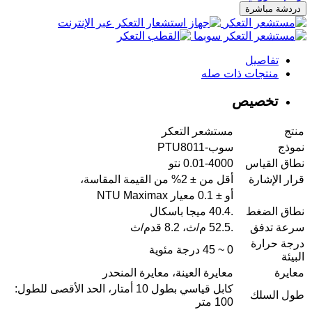
دردشة مباشرة
تفاصيل
منتجات ذات صله
تخصيص
منتج
مستشعر التعكر
نموذج
سوب-PTU8011
نطاق القياس
0.01-4000 نتو
قرار الإشارة
أقل من ± 2% من القيمة المقاسة،
أو ± 0.1 معيار NTU Maximax
نطاق الضغط
.40.4 ميجا باسكال
سرعة تدفق
.52.5 م/ث، 8.2 قدم/ث
درجة حرارة
0 ~ 45 درجة مئوية
البيئة
معايرة
معايرة العينة، معايرة المنحدر
كابل قياسي بطول 10 أمتار، الحد الأقصى للطول:
طول السلك
100 متر