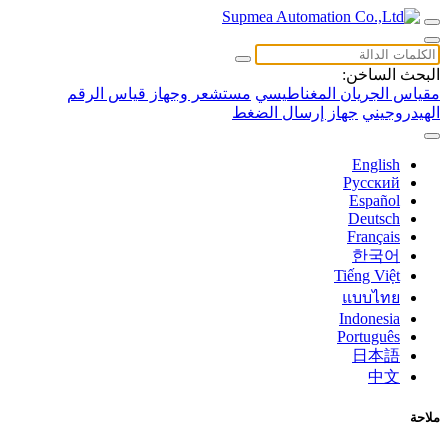
البحث الساخن:
مقياس الجريان المغناطيسي
مستشعر وجهاز قياس الرقم
الهيدروجيني
جهاز إرسال الضغط
English
Русский
Español
Deutsch
Français
한국어
Tiếng Việt
แบบไทย
Indonesia
Português
日本語
中文
ملاحة