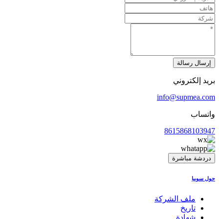
إرسال رسالة
بريد إلكتروني
info@supmea.com
واتساب
8615868103947
دردشة مباشرة
حول سوبيا
ملف الشركة
تاريخ
شهادة