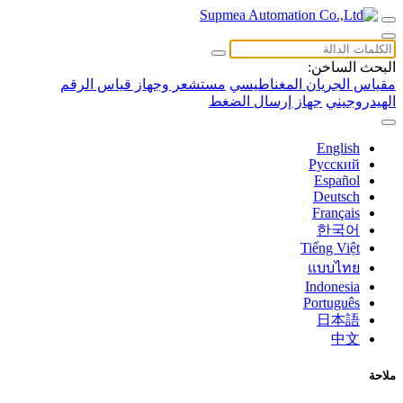
البحث الساخن:
مقياس الجريان المغناطيسي
مستشعر وجهاز قياس الرقم
الهيدروجيني
جهاز إرسال الضغط
English
Русский
Español
Deutsch
Français
한국어
Tiếng Việt
แบบไทย
Indonesia
Português
日本語
中文
ملاحة