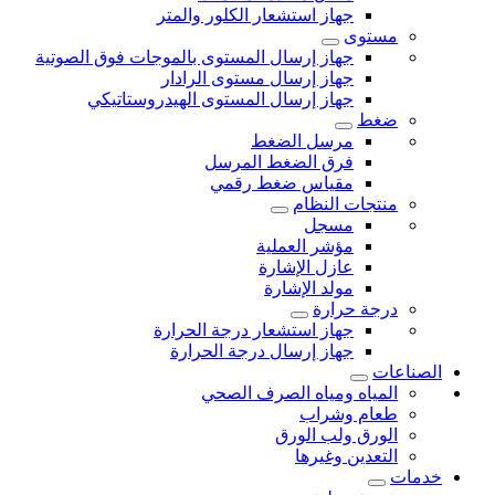
جهاز استشعار الكلور والمتر
مستوى
جهاز إرسال المستوى بالموجات فوق الصوتية
جهاز إرسال مستوى الرادار
جهاز إرسال المستوى الهيدروستاتيكي
ضغط
مرسل الضغط
فرق الضغط المرسل
مقياس ضغط رقمي
منتجات النظام
مسجل
مؤشر العملية
عازل الإشارة
مولد الإشارة
درجة حرارة
جهاز استشعار درجة الحرارة
جهاز إرسال درجة الحرارة
الصناعات
المياه ومياه الصرف الصحي
طعام وشراب
الورق ولب الورق
التعدين وغيرها
خدمات