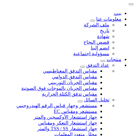
بيت
معلومات عنا
ملف الشركة
تاريخ
شهادة
قصص النجاح
انضم إلينا
مسؤولية اجتماعية
منتجات
عداد التدفق
مقياس التدفق المغناطيسي
مقياس التدفق الدوامي
مقياس الجريان التوربيني
مقياس الجريان بالموجات فوق الصوتية
مقياس تدفق الكتلة الحرارية
تحليل السائل
مستشعر وجهاز قياس الرقم الهيدروجيني
مستشعر ومقياس EC
جهاز استشعار الأوكسجين والمتر
جهاز استشعار التعكر ومقياس
جهاز استشعار TSS / SS والمتر
محلل متعدد المعلمات