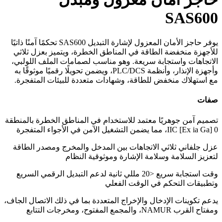
SAS600
يوفر حاجز الأمان المعزول لإشارة التبديل SAS600 تحكمًا آمنًا ذاتيًا
للأجهزة منخفضة الطاقة في المناطق الخطرة، ويتميز بعزل ثلاثي
الاتجاهات واستجابة سريعة. وهو مناسب لصمامات الملف اللولبي،
وأجهزة الإنذار، وأنظمة PLC/DCS، ويضمن تحويلًا رقميًا موثوقًا به
مع استهلاك منخفض للطاقة، وشهادات متعددة للبيئات المتفجرة.
صفات
تصميم آمن جوهريًا معتمد للاستخدام في المناطق الخطرة بالمنطقة
0 [Ex ia Ga] IIC، مما يضمن التشغيل الآمن في الأجواء المتفجرة
عزل جلفاني ثلاثي الاتجاهات بين المدخل والمخرج ومصدر الطاقة
لتعزيز السلامة وسلامة الإشارة وموثوقية النظام
وقت استجابة سريع <20 مللي ثانية لدعم التبديل الرقمي السريع
وتطبيقات التحكم في الوقت الفعلي
يدعم تكوينات الإدخال والإخراج المتعددة بما في ذلك الاتصال الجاف،
ومفتاح القرب NAMUR، والمجمع المفتوح، ومخرجات التتابع