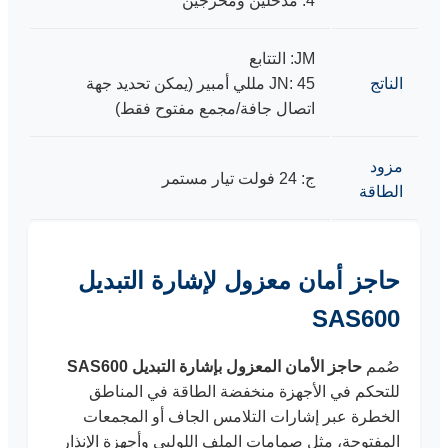
4: مدخلين ومخرجين
JM: التتابع
الناتج
JN: 45 مللي أمبير (يمكن تحديد جهة
اتصال جافة/مجمع مفتوح فقط)
مزود
ج: 24 فولت تيار مستمر
الطاقة
حاجز أمان معزول لإشارة التبديل
SAS600
صُمم
حاجز الأمان المعزول بإشارة التبديل SAS600
للتحكم في الأجهزة منخفضة الطاقة في المناطق
الخطرة عبر إشارات التلامس الجاف أو المجمعات
المفتوحة، مثل صمامات الملف اللولبي وأجهزة الإنذار