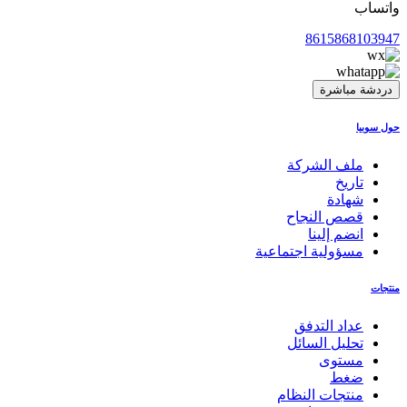
واتساب
8615868103947
دردشة مباشرة
حول سوبيا
ملف الشركة
تاريخ
شهادة
قصص النجاح
انضم إلينا
مسؤولية اجتماعية
منتجات
عداد التدفق
تحليل السائل
مستوى
ضغط
منتجات النظام