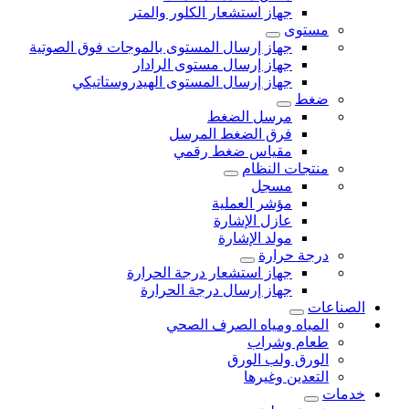
جهاز استشعار الكلور والمتر
مستوى
جهاز إرسال المستوى بالموجات فوق الصوتية
جهاز إرسال مستوى الرادار
جهاز إرسال المستوى الهيدروستاتيكي
ضغط
مرسل الضغط
فرق الضغط المرسل
مقياس ضغط رقمي
منتجات النظام
مسجل
مؤشر العملية
عازل الإشارة
مولد الإشارة
درجة حرارة
جهاز استشعار درجة الحرارة
جهاز إرسال درجة الحرارة
الصناعات
المياه ومياه الصرف الصحي
طعام وشراب
الورق ولب الورق
التعدين وغيرها
خدمات