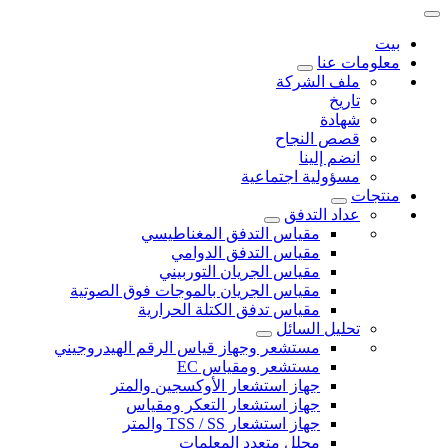
بيت
معلومات عنا
ملف الشركة
تاريخ
شهادة
قصص النجاح
انضم إلينا
مسؤولية اجتماعية
منتجات
عداد التدفق
مقياس التدفق المغناطيسي
مقياس التدفق الدوامي
مقياس الجريان التوربيني
مقياس الجريان بالموجات فوق الصوتية
مقياس تدفق الكتلة الحرارية
تحليل السائل
مستشعر وجهاز قياس الرقم الهيدروجيني
مستشعر ومقياس EC
جهاز استشعار الأوكسجين والمتر
جهاز استشعار التعكر ومقياس
جهاز استشعار TSS / SS والمتر
محلل متعدد المعلمات