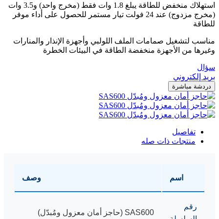
استهلاك منخفض للطاقة يبلغ 1.8 وات فقط (مخرج واحد) و3.5 وات
(مخرج مزدوج) عند 24 فولت تيار مستمر للحصول على أداء موفر
للطاقة
مناسب لتشغيل صمامات الملف اللولبي وأجهزة الإنذار والمنارات
وغيرها من الأجهزة منخفضة الطاقة في البيئات الخطرة
سؤال
بريد إلكتروني
دردشة مباشرة
تفاصيل
منتجات ذات صله
اسم
وصف
رقم
SAS600 (حاجز أمان معزول ومُبدّل)
السلسلة