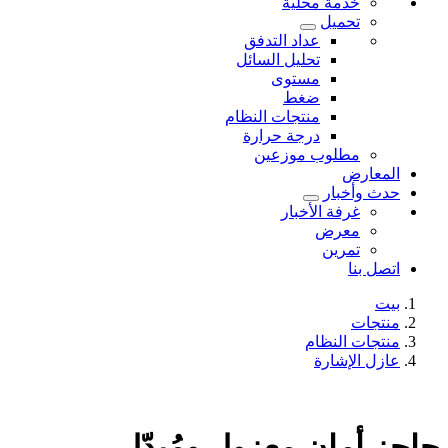
خدمة محلية
تحميل
عداد التدفق
تحليل السائل
مستوى
ضغط
منتجات النظام
درجة حرارة
مطلوب موزعين
المعارض
حدث وأخبار
غرفة الأخبار
معرض
تمرين
اتصل بنا
بيت
منتجات
منتجات النظام
عازل الإشارة
حاجز أمان معزول ومُبدّل