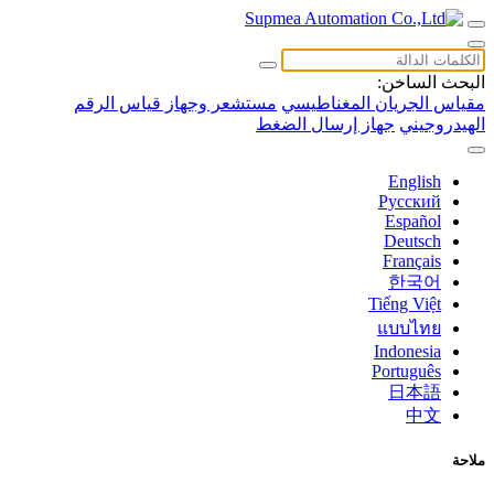
البحث الساخن:
مقياس الجريان المغناطيسي
مستشعر وجهاز قياس الرقم
الهيدروجيني
جهاز إرسال الضغط
English
Русский
Español
Deutsch
Français
한국어
Tiếng Việt
แบบไทย
Indonesia
Português
日本語
中文
ملاحة