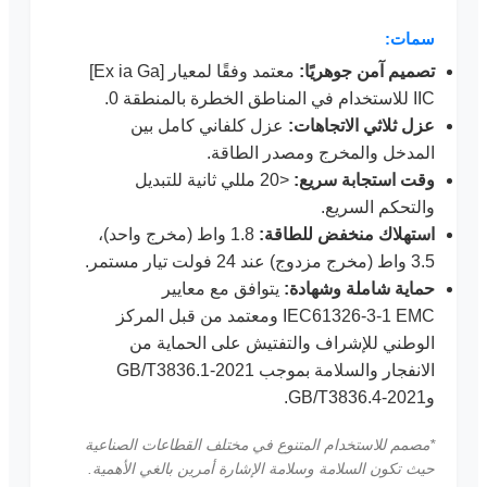
سمات:
تصميم آمن جوهريًا:
معتمد وفقًا لمعيار [Ex ia Ga]
IIC للاستخدام في المناطق الخطرة بالمنطقة 0.
عزل ثلاثي الاتجاهات:
عزل كلفاني كامل بين
المدخل والمخرج ومصدر الطاقة.
وقت استجابة سريع:
<20 مللي ثانية للتبديل
والتحكم السريع.
استهلاك منخفض للطاقة:
1.8 واط (مخرج واحد)،
3.5 واط (مخرج مزدوج) عند 24 فولت تيار مستمر.
حماية شاملة وشهادة:
يتوافق مع معايير
IEC61326-3-1 EMC ومعتمد من قبل المركز
الوطني للإشراف والتفتيش على الحماية من
الانفجار والسلامة بموجب GB/T3836.1-2021
وGB/T3836.4-2021.
*مصمم للاستخدام المتنوع في مختلف القطاعات الصناعية
حيث تكون السلامة وسلامة الإشارة أمرين بالغي الأهمية.