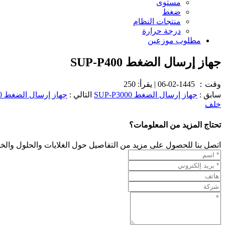
مستوى
ضغط
منتجات النظام
درجة حرارة
مطلوب موزعين
جهاز إرسال الضغط SUP-P400
وقت：
1445-02-06
|
يقرأ: 250
سابق :
جهاز إرسال الضغط SUP-P3000
التالي :
جهاز إرسال الضغط SUP-P300
خلف
تحتاج المزيد من المعلومات؟
اتصل بنا للحصول على مزيد من التفاصيل حول الغلايات والحلول والخد