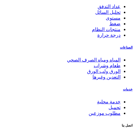
عداد التدفق
تحليل السائل
مستوى
ضغط
منتجات النظام
درجة حرارة
الصناعات
المياه ومياه الصرف الصحي
طعام وشراب
الورق ولب الورق
التعدين وغيرها
خدمات
خدمة محلية
تحميل
مطلوب موزعين
اتصل بنا