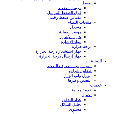
ضغط
مرسل الضغط
فرق الضغط المرسل
مقياس ضغط رقمي
منتجات النظام
مسجل
مؤشر العملية
عازل الإشارة
مولد الإشارة
درجة حرارة
جهاز استشعار درجة الحرارة
جهاز إرسال درجة الحرارة
الصناعات
المياه ومياه الصرف الصحي
طعام وشراب
الورق ولب الورق
التعدين وغيرها
خدمات
خدمة محلية
تحميل
عداد التدفق
تحليل السائل
مستوى