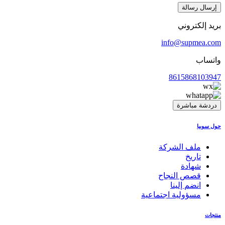
إرسال رسالة
بريد إلكتروني
info@supmea.com
واتساب
8615868103947
دردشة مباشرة
حول سوبيا
ملف الشركة
تاريخ
شهادة
قصص النجاح
انضم إلينا
مسؤولية اجتماعية
منتجات