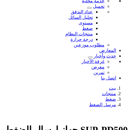
خدمة محلية
تحميل
عداد التدفق
تحليل السائل
مستوى
ضغط
منتجات النظام
درجة حرارة
مطلوب موزعين
المعارض
حدث وأخبار
غرفة الأخبار
معرض
تمرين
اتصل بنا
بيت
منتجات
ضغط
مرسل الضغط
SUP-PD500 جهاز إرسال الضغط