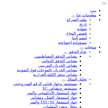
بيت
معلومات عنا
ملف الشركة
تاريخ
شهادة
قصص النجاح
انضم إلينا
مسؤولية اجتماعية
منتجات
عداد التدفق
مقياس التدفق المغناطيسي
مقياس التدفق الدوامي
مقياس الجريان التوربيني
مقياس الجريان بالموجات فوق الصوتية
مقياس تدفق الكتلة الحرارية
تحليل السائل
مستشعر وجهاز قياس الرقم الهيدروجيني
مستشعر ومقياس EC
جهاز استشعار الأوكسجين والمتر
جهاز استشعار التعكر ومقياس
جهاز استشعار TSS / SS والمتر
محلل متعدد المعلمات