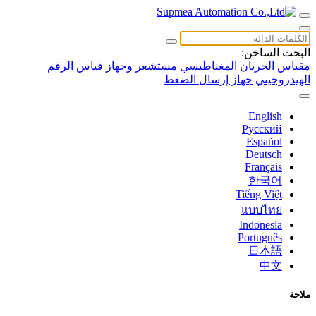
البحث الساخن:
مقياس الجريان المغناطيسي
مستشعر وجهاز قياس الرقم
الهيدروجيني
جهاز إرسال الضغط
English
Русский
Español
Deutsch
Français
한국어
Tiếng Việt
แบบไทย
Indonesia
Português
日本語
中文
ملاحة