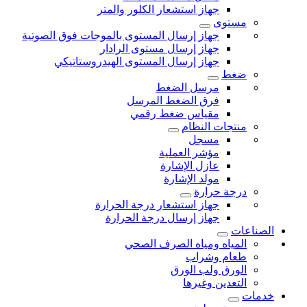
جهاز استشعار الكلور والمتر
مستوى
جهاز إرسال المستوى بالموجات فوق الصوتية
جهاز إرسال مستوى الرادار
جهاز إرسال المستوى الهيدروستاتيكي
ضغط
مرسل الضغط
فرق الضغط المرسل
مقياس ضغط رقمي
منتجات النظام
مسجل
مؤشر العملية
عازل الإشارة
مولد الإشارة
درجة حرارة
جهاز استشعار درجة الحرارة
جهاز إرسال درجة الحرارة
الصناعات
المياه ومياه الصرف الصحي
طعام وشراب
الورق ولب الورق
التعدين وغيرها
خدمات