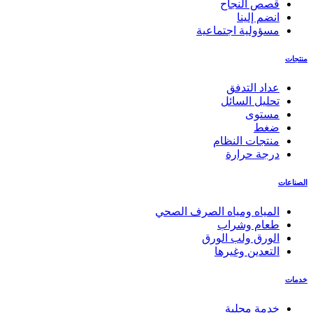
قصص النجاح
انضم إلينا
مسؤولية اجتماعية
منتجات
عداد التدفق
تحليل السائل
مستوى
ضغط
منتجات النظام
درجة حرارة
الصناعات
المياه ومياه الصرف الصحي
طعام وشراب
الورق ولب الورق
التعدين وغيرها
خدمات
خدمة محلية