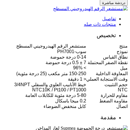
دردشة مباشرة
تفاصيل
منتجات ذات صله
تخصيص
منتج
مستشعر الرقم الهيدروجيني المسطح
نموذج
سوب-PH7001
نطاق القياس
0-14 درجة حموضة
نقطة الصفر المحتملة
7 ± 0.5 درجة حموضة
> 96%
ميل
المعاوقة الداخلية
150-250 متر مكعب (25 درجة مئوية)
وقت الاستجابة العملي
< 1 دقيقة
حجم التثبيت
خيط الأنابيب العلوي والسفلي 3/4NPT
NTC10K / Pt100 / PT1000
NTC
مقاوم للحرارة
5-80 درجة مئوية للكابلات العامة
مقاومة الضغط
0.2 ميجا باسكال
اتصال
كابل منخفض الضوضاء
مقدمة