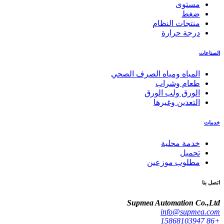
مستوى
ضغط
منتجات النظام
درجة حرارة
الصناعات
المياه ومياه الصرف الصحي
طعام وشراب
الورق ولب الورق
التعدين وغيرها
خدمات
خدمة محلية
تحميل
مطلوب موزعين
اتصل بنا
Supmea Automation Co.,Ltd
info@supmea.com
+86 15868103947