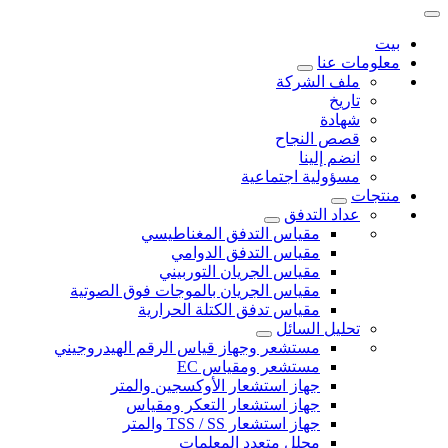
بيت
معلومات عنا
ملف الشركة
تاريخ
شهادة
قصص النجاح
انضم إلينا
مسؤولية اجتماعية
منتجات
عداد التدفق
مقياس التدفق المغناطيسي
مقياس التدفق الدوامي
مقياس الجريان التوربيني
مقياس الجريان بالموجات فوق الصوتية
مقياس تدفق الكتلة الحرارية
تحليل السائل
مستشعر وجهاز قياس الرقم الهيدروجيني
مستشعر ومقياس EC
جهاز استشعار الأوكسجين والمتر
جهاز استشعار التعكر ومقياس
جهاز استشعار TSS / SS والمتر
محلل متعدد المعلمات