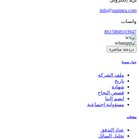
info@supmea.com
واتساب
8615868103947
دردشة مباشرة
حول سوبيا
ملف الشركة
تاريخ
شهادة
قصص النجاح
انضم إلينا
مسؤولية اجتماعية
منتجات
عداد التدفق
تحليل السائل