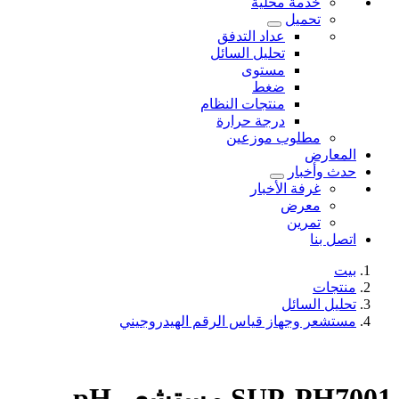
خدمة محلية
تحميل
عداد التدفق
تحليل السائل
مستوى
ضغط
منتجات النظام
درجة حرارة
مطلوب موزعين
المعارض
حدث وأخبار
غرفة الأخبار
معرض
تمرين
اتصل بنا
بيت
منتجات
تحليل السائل
مستشعر وجهاز قياس الرقم الهيدروجيني
SUP-PH7001 مستشعر pH