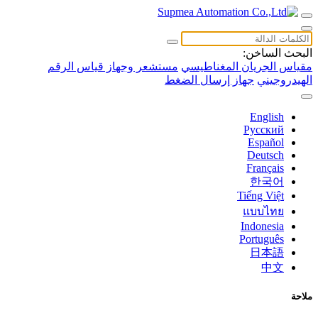
البحث الساخن:
مقياس الجريان المغناطيسي
مستشعر وجهاز قياس الرقم
الهيدروجيني
جهاز إرسال الضغط
English
Русский
Español
Deutsch
Français
한국어
Tiếng Việt
แบบไทย
Indonesia
Português
日本語
中文
ملاحة