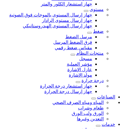
جهاز استشعار الكلور والمتر
مستوى
جهاز إرسال المستوى بالموجات فوق الصوتية
جهاز إرسال مستوى الرادار
جهاز إرسال المستوى الهيدروستاتيكي
ضغط
مرسل الضغط
فرق الضغط المرسل
مقياس ضغط رقمي
منتجات النظام
مسجل
مؤشر العملية
عازل الإشارة
مولد الإشارة
درجة حرارة
جهاز استشعار درجة الحرارة
جهاز إرسال درجة الحرارة
الصناعات
المياه ومياه الصرف الصحي
طعام وشراب
الورق ولب الورق
التعدين وغيرها
خدمات