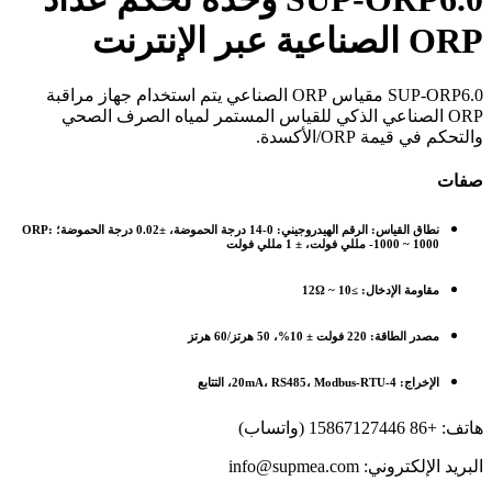
ORP الصناعية عبر الإنترنت
SUP-ORP6.0 مقياس ORP الصناعي يتم استخدام جهاز مراقبة
ORP الصناعي الذكي للقياس المستمر لمياه الصرف الصحي
والتحكم في قيمة ORP/الأكسدة.
صفات
نطاق القياس:
الرقم الهيدروجيني: 0-14 درجة الحموضة، ±0.02 درجة الحموضة؛ ORP:
-1000 ~ 1000 مللي فولت، ± 1 مللي فولت
مقاومة الإدخال:
≥10 ~ 12Ω
مصدر الطاقة:
220 فولت ± 10%، 50 هرتز/60 هرتز
الإخراج:
4-20mA، RS485، Modbus-RTU، التتابع
هاتف: +86 15867127446 (واتساب)
البريد الإلكتروني: info@supmea.com