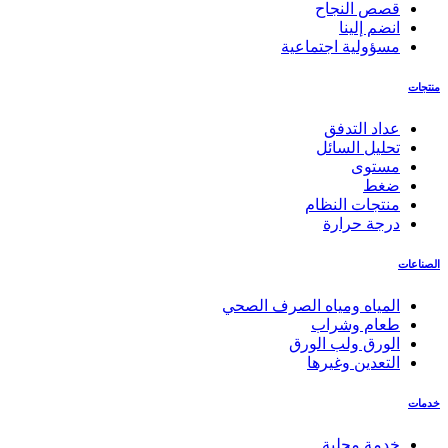
قصص النجاح
انضم إلينا
مسؤولية اجتماعية
منتجات
عداد التدفق
تحليل السائل
مستوى
ضغط
منتجات النظام
درجة حرارة
الصناعات
المياه ومياه الصرف الصحي
طعام وشراب
الورق ولب الورق
التعدين وغيرها
خدمات
خدمة محلية