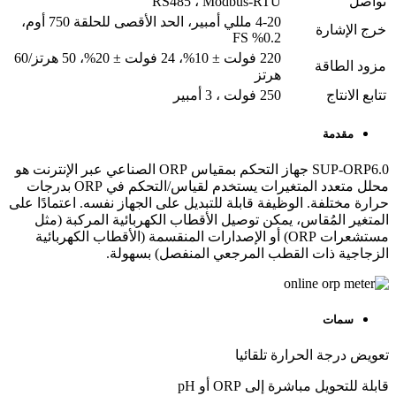
تواصل
RS485 ، Modbus-RTU
4-20 مللي أمبير، الحد الأقصى للحلقة 750 أوم،
خرج الإشارة
0.2% FS
220 فولت ± 10%، 24 فولت ± 20%، 50 هرتز/60
مزود الطاقة
هرتز
تتابع الانتاج
250 فولت ، 3 أمبير
مقدمة
SUP-ORP6.0 جهاز التحكم بمقياس ORP الصناعي عبر الإنترنت هو
محلل متعدد المتغيرات يستخدم لقياس/التحكم في ORP بدرجات
حرارة مختلفة. الوظيفة قابلة للتبديل على الجهاز نفسه. اعتمادًا على
المتغير المُقاس، يمكن توصيل الأقطاب الكهربائية المركبة (مثل
مستشعرات ORP) أو الإصدارات المنقسمة (الأقطاب الكهربائية
الزجاجية ذات القطب المرجعي المنفصل) بسهولة.
سمات
تعويض درجة الحرارة تلقائيا
قابلة للتحويل مباشرة إلى ORP أو pH