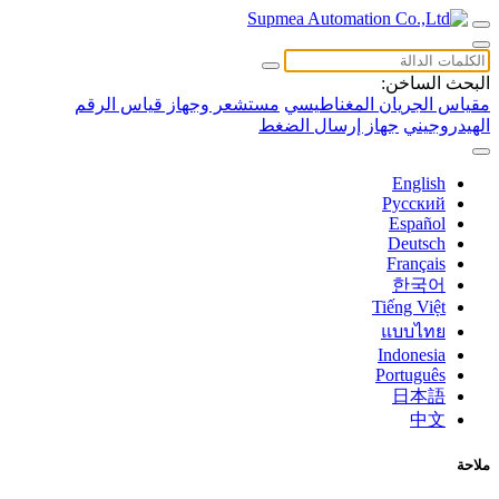
البحث الساخن:
مقياس الجريان المغناطيسي
مستشعر وجهاز قياس الرقم
الهيدروجيني
جهاز إرسال الضغط
English
Русский
Español
Deutsch
Français
한국어
Tiếng Việt
แบบไทย
Indonesia
Português
日本語
中文
ملاحة