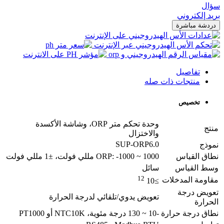
سؤال
بريد إلكتروني
دردشة مباشرة
تفاصيل
منتجات ذات صله
تخصيص
وحدة تحكم متر ORP، وشاشة الأكسدة
منتج
والاختزال
SUP-ORP6.0
نموذج
نطاق القياس
ORP: -1000 ~ 1000 مللي فولت، ±1 مللي فولت
وسط القياس
سائل
12
مقاومة المدخلات
≥10
تعويض درجة
تعويض يدوي/تلقائي لدرجة الحرارة
الحرارة
نطاق درجة حرارة
-10 ~ 130 درجة مئوية، NTC10K أو PT1000