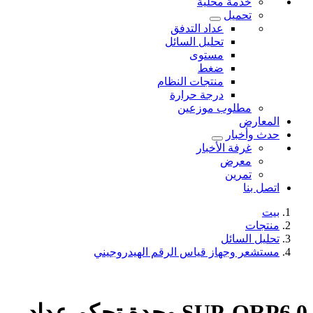
خدمة محلية
تحميل
عداد التدفق
تحليل السائل
مستوى
ضغط
منتجات النظام
درجة حرارة
مطلوب موزعين
المعارض
حدث وأخبار
غرفة الأخبار
معرض
تمرين
اتصل بنا
بيت
منتجات
تحليل السائل
مستشعر وجهاز قياس الرقم الهيدروجيني
SUP-ORP6.0 وحدة تحكم عداد