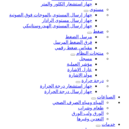
جهاز استشعار الكلور والمتر
مستوى
جهاز إرسال المستوى بالموجات فوق الصوتية
جهاز إرسال مستوى الرادار
جهاز إرسال المستوى الهيدروستاتيكي
ضغط
مرسل الضغط
فرق الضغط المرسل
مقياس ضغط رقمي
منتجات النظام
مسجل
مؤشر العملية
عازل الإشارة
مولد الإشارة
درجة حرارة
جهاز استشعار درجة الحرارة
جهاز إرسال درجة الحرارة
الصناعات
المياه ومياه الصرف الصحي
طعام وشراب
الورق ولب الورق
التعدين وغيرها
خدمات