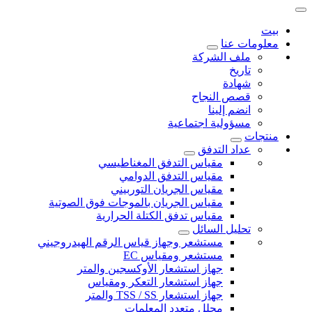
بيت
معلومات عنا
ملف الشركة
تاريخ
شهادة
قصص النجاح
انضم إلينا
مسؤولية اجتماعية
منتجات
عداد التدفق
مقياس التدفق المغناطيسي
مقياس التدفق الدوامي
مقياس الجريان التوربيني
مقياس الجريان بالموجات فوق الصوتية
مقياس تدفق الكتلة الحرارية
تحليل السائل
مستشعر وجهاز قياس الرقم الهيدروجيني
مستشعر ومقياس EC
جهاز استشعار الأوكسجين والمتر
جهاز استشعار التعكر ومقياس
جهاز استشعار TSS / SS والمتر
محلل متعدد المعلمات