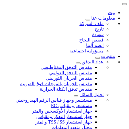
بيت
معلومات عنا
ملف الشركة
تاريخ
شهادة
قصص النجاح
انضم إلينا
مسؤولية اجتماعية
منتجات
عداد التدفق
مقياس التدفق المغناطيسي
مقياس التدفق الدوامي
مقياس الجريان التوربيني
مقياس الجريان بالموجات فوق الصوتية
مقياس تدفق الكتلة الحرارية
تحليل السائل
مستشعر وجهاز قياس الرقم الهيدروجيني
مستشعر ومقياس EC
جهاز استشعار الأوكسجين والمتر
جهاز استشعار التعكر ومقياس
جهاز استشعار TSS / SS والمتر
محلل متعدد المعلمات