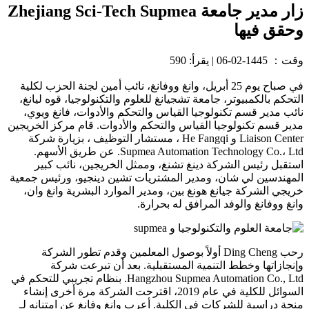
زار مدير جامعة Zhejiang Sci-Tech Supmea
وحقق فيها
وقت：
1445-02-06
|
يقرأ: 590
في صباح يوم 25 أبريل، وانغ ووفانغ، نائب أمين لجنة الحزب لكلية
التحكم بالكمبيوتر، جامعة تشجيانغ للعلوم والتكنولوجيا، قوه ليانغ،
نائب مدير قسم تكنولوجيا القياس والتحكم والأدوات، فانغ ويوي،
مدير قسم تكنولوجيا القياس والتحكم والأدوات. قام مركز الخريجين
Liaison Center و He Fangqi ، مستشار التوظيف ، بزيارة شركة
Supmea Automation Technology Co.، Ltd. عن طريق الأسهم.
استقبل رئيس الشركة دينغ تشنغ، وممثل الخريجين، نائب كبير
المهندسين لي شان، ومدير المشتريات تشين دينجيو، ورئيس جمعية
خريجي الشركة جيانغ هونغ بين، ومدير الموارد البشرية وانغ وان،
وانغ ووفانغ والوفد المرافق له بحرارة.
رحب Ding Cheng أولاً بوصول المعلمين وقدم تطور الشركة
وإنجازاتها وخطط التنمية المستقبلية. بعد أن تبرعت شركة
Hangzhou Supmea Automation Co., Ltd. بنظام تجريبي للتحكم في
السوائل للكلية في عام 2019، اقترحت الشركة مرة أخرى إنشاء
منحة دراسية للشركات في الكلية. أعرب وانغ وفانغ عن امتنانه لـ