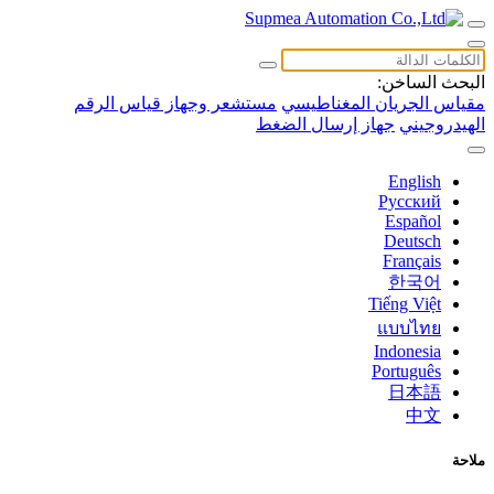
البحث الساخن:
مقياس الجريان المغناطيسي
مستشعر وجهاز قياس الرقم
الهيدروجيني
جهاز إرسال الضغط
English
Русский
Español
Deutsch
Français
한국어
Tiếng Việt
แบบไทย
Indonesia
Português
日本語
中文
ملاحة