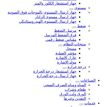
جهاز استشعار الكلور والمتر
مستوى
جهاز إرسال المستوى بالموجات فوق الصوتية
جهاز إرسال مستوى الرادار
جهاز إرسال المستوى الهيدروستاتيكي
ضغط
مرسل الضغط
فرق الضغط المرسل
مقياس ضغط رقمي
منتجات النظام
مسجل
مؤشر العملية
عازل الإشارة
مولد الإشارة
درجة حرارة
جهاز استشعار درجة الحرارة
جهاز إرسال درجة الحرارة
الصناعات
المياه ومياه الصرف الصحي
طعام وشراب
الورق ولب الورق
التعدين وغيرها
خدمات