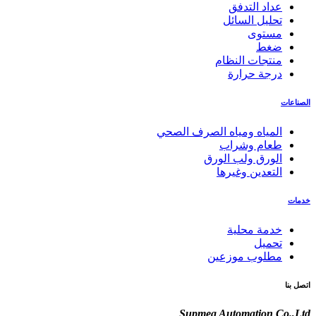
عداد التدفق
تحليل السائل
مستوى
ضغط
منتجات النظام
درجة حرارة
الصناعات
المياه ومياه الصرف الصحي
طعام وشراب
الورق ولب الورق
التعدين وغيرها
خدمات
خدمة محلية
تحميل
مطلوب موزعين
اتصل بنا
Supmea Automation Co.,Ltd