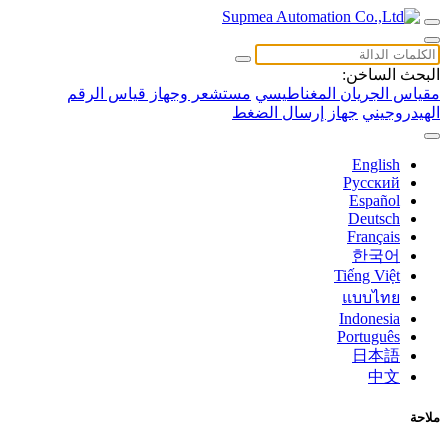
البحث الساخن:
مقياس الجريان المغناطيسي
مستشعر وجهاز قياس الرقم
الهيدروجيني
جهاز إرسال الضغط
English
Русский
Español
Deutsch
Français
한국어
Tiếng Việt
แบบไทย
Indonesia
Português
日本語
中文
ملاحة