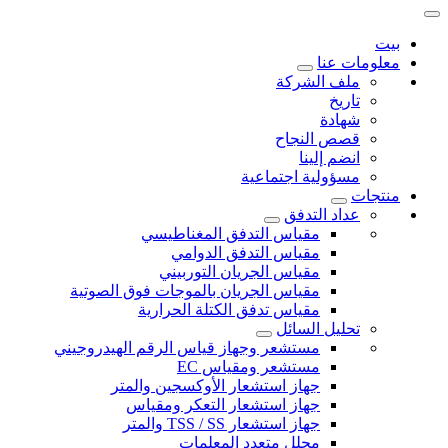
بيت
معلومات عنا
ملف الشركة
تاريخ
شهادة
قصص النجاح
انضم إلينا
مسؤولية اجتماعية
منتجات
عداد التدفق
مقياس التدفق المغناطيسي
مقياس التدفق الدوامي
مقياس الجريان التوربيني
مقياس الجريان بالموجات فوق الصوتية
مقياس تدفق الكتلة الحرارية
تحليل السائل
مستشعر وجهاز قياس الرقم الهيدروجيني
مستشعر ومقياس EC
جهاز استشعار الأوكسجين والمتر
جهاز استشعار التعكر ومقياس
جهاز استشعار TSS / SS والمتر
محلل متعدد المعلمات