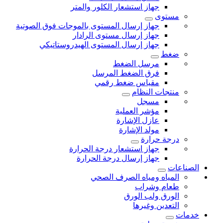
جهاز استشعار الكلور والمتر
مستوى
جهاز إرسال المستوى بالموجات فوق الصوتية
جهاز إرسال مستوى الرادار
جهاز إرسال المستوى الهيدروستاتيكي
ضغط
مرسل الضغط
فرق الضغط المرسل
مقياس ضغط رقمي
منتجات النظام
مسجل
مؤشر العملية
عازل الإشارة
مولد الإشارة
درجة حرارة
جهاز استشعار درجة الحرارة
جهاز إرسال درجة الحرارة
الصناعات
المياه ومياه الصرف الصحي
طعام وشراب
الورق ولب الورق
التعدين وغيرها
خدمات