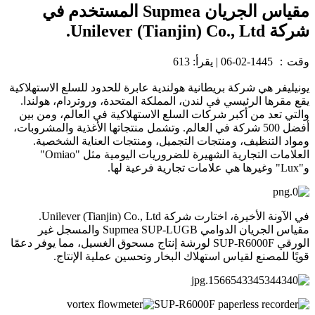
مقياس الجريان Supmea المستخدم في
شركة Unilever (Tianjin) Co., Ltd.
وقت：
1445-02-06
|
يقرأ: 613
يونيليفر هي شركة بريطانية هولندية عابرة للحدود للسلع الاستهلاكية
يقع مقرها الرئيسي في لندن، المملكة المتحدة، وروتردام، هولندا.
والتي تعد من أكبر شركات السلع الاستهلاكية في العالم، ومن بين
أفضل 500 شركة في العالم. وتشمل منتجاتها الأغذية والمشروبات،
ومواد التنظيف، ومنتجات التجميل، ومنتجات العناية الشخصية.
العلامات التجارية الشهيرة للضروريات اليومية مثل "Omiao"
و"Lux" وغيرها هي علامات تجارية فرعية لها.
في الآونة الأخيرة، اختارت شركة Unilever (Tianjin) Co., Ltd.
مقياس الجريان الدوامي Supmea SUP-LUGB والمسجل غير
الورقي SUP-R6000F لورشة إنتاج مسحوق الغسيل، مما يوفر دعمًا
قويًا للمصنع لقياس استهلاك البخار وتحسين عملية الإنتاج.