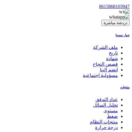
8615868103947
دردشة مباشرة
حول سوبيا
ملف الشركة
تاريخ
شهادة
قصص النجاح
انضم إلينا
مسؤولية اجتماعية
منتجات
عداد التدفق
تحليل السائل
مستوى
ضغط
منتجات النظام
درجة حرارة