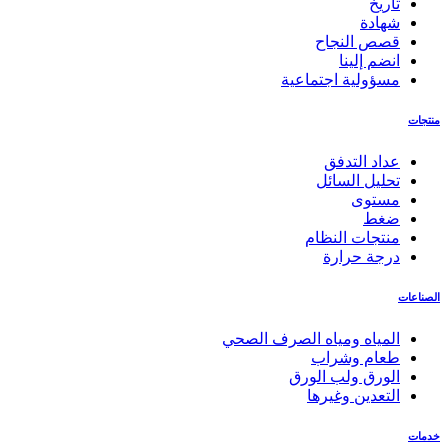
تاريخ
شهادة
قصص النجاح
انضم إلينا
مسؤولية اجتماعية
منتجات
عداد التدفق
تحليل السائل
مستوى
ضغط
منتجات النظام
درجة حرارة
الصناعات
المياه ومياه الصرف الصحي
طعام وشراب
الورق ولب الورق
التعدين وغيرها
خدمات