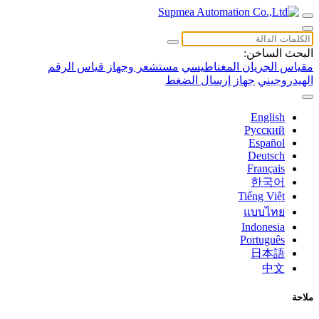
البحث الساخن:
مقياس الجريان المغناطيسي
مستشعر وجهاز قياس الرقم
الهيدروجيني
جهاز إرسال الضغط
English
Русский
Español
Deutsch
Français
한국어
Tiếng Việt
แบบไทย
Indonesia
Português
日本語
中文
ملاحة