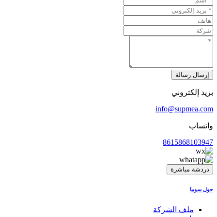
إرسال رسالة
بريد إلكتروني
info@supmea.com
واتساب
8615868103947
دردشة مباشرة
حول سوبيا
ملف الشركة