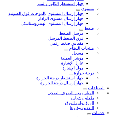
جهاز استشعار الكلور والمتر
مستوى
جهاز إرسال المستوى بالموجات فوق الصوتية
جهاز إرسال مستوى الرادار
جهاز إرسال المستوى الهيدروستاتيكي
ضغط
مرسل الضغط
فرق الضغط المرسل
مقياس ضغط رقمي
منتجات النظام
مسجل
مؤشر العملية
عازل الإشارة
مولد الإشارة
درجة حرارة
جهاز استشعار درجة الحرارة
جهاز إرسال درجة الحرارة
الصناعات
المياه ومياه الصرف الصحي
طعام وشراب
الورق ولب الورق
التعدين وغيرها
خدمات