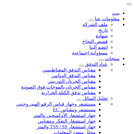
بيت
معلومات عنا
ملف الشركة
تاريخ
شهادة
قصص النجاح
انضم إلينا
مسؤولية اجتماعية
منتجات
عداد التدفق
مقياس التدفق المغناطيسي
مقياس التدفق الدوامي
مقياس الجريان التوربيني
مقياس الجريان بالموجات فوق الصوتية
مقياس تدفق الكتلة الحرارية
تحليل السائل
مستشعر وجهاز قياس الرقم الهيدروجيني
مستشعر ومقياس EC
جهاز استشعار الأوكسجين والمتر
جهاز استشعار التعكر ومقياس
جهاز استشعار TSS / SS والمتر
محلل متعدد المعلمات