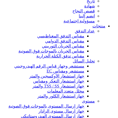
تاريخ
شهادة
قصص النجاح
انضم إلينا
مسؤولية اجتماعية
منتجات
عداد التدفق
مقياس التدفق المغناطيسي
مقياس التدفق الدوامي
مقياس الجريان التوربيني
مقياس الجريان بالموجات فوق الصوتية
مقياس تدفق الكتلة الحرارية
تحليل السائل
مستشعر وجهاز قياس الرقم الهيدروجيني
مستشعر ومقياس EC
جهاز استشعار الأوكسجين والمتر
جهاز استشعار التعكر ومقياس
جهاز استشعار TSS / SS والمتر
محلل متعدد المعلمات
جهاز استشعار الكلور والمتر
مستوى
جهاز إرسال المستوى بالموجات فوق الصوتية
جهاز إرسال مستوى الرادار
جهاز إرسال المستوى الهيدروستاتيكي