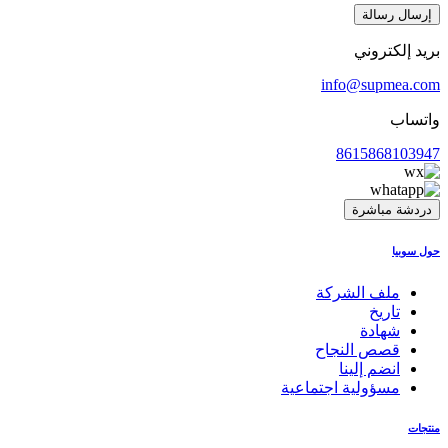
إرسال رسالة
بريد إلكتروني
info@supmea.com
واتساب
8615868103947
دردشة مباشرة
حول سوبيا
ملف الشركة
تاريخ
شهادة
قصص النجاح
انضم إلينا
مسؤولية اجتماعية
منتجات