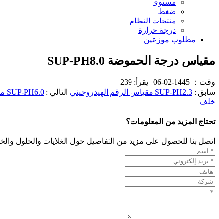
مستوى
ضغط
منتجات النظام
درجة حرارة
مطلوب موزعين
مقياس درجة الحموضة SUP-PH8.0
وقت：
1445-02-06
|
يقرأ: 239
سابق :
SUP-PH2.3 مقياس الرقم الهيدروجيني
التالي :
SUP-PH6.0 مقياس الرقم الهيدروجيني
خلف
تحتاج المزيد من المعلومات؟
اتصل بنا للحصول على مزيد من التفاصيل حول الغلايات والحلول والخد