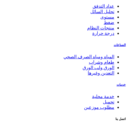
عداد التدفق
تحليل السائل
مستوى
ضغط
منتجات النظام
درجة حرارة
الصناعات
المياه ومياه الصرف الصحي
طعام وشراب
الورق ولب الورق
التعدين وغيرها
خدمات
خدمة محلية
تحميل
مطلوب موزعين
اتصل بنا