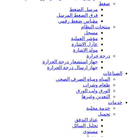
ضغط
مرسل الضغط
فرق الضغط المرسل
مقياس ضغط رقمي
منتجات النظام
مسجل
مؤشر العملية
عازل الإشارة
مولد الإشارة
درجة حرارة
جهاز استشعار درجة الحرارة
جهاز إرسال درجة الحرارة
الصناعات
المياه ومياه الصرف الصحي
طعام وشراب
الورق ولب الورق
التعدين وغيرها
خدمات
خدمة محلية
تحميل
عداد التدفق
تحليل السائل
مستوى