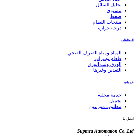
تحليل السائل
مستوى
ضغط
منتجات النظام
درجة حرارة
الصناعات
المياه ومياه الصرف الصحي
طعام وشراب
الورق ولب الورق
التعدين وغيرها
خدمات
خدمة محلية
تحميل
مطلوب موزعين
اتصل بنا
Supmea Automation Co.,Ltd