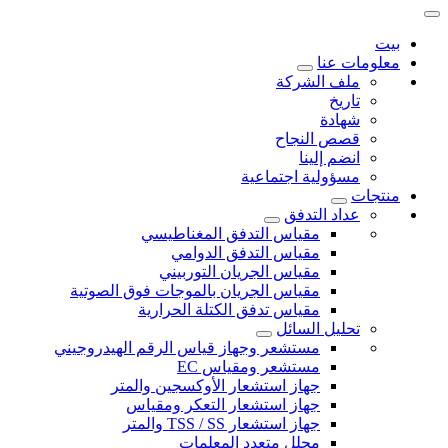
بيت
معلومات عنا
ملف الشركة
تاريخ
شهادة
قصص النجاح
انضم إلينا
مسؤولية اجتماعية
منتجات
عداد التدفق
مقياس التدفق المغناطيسي
مقياس التدفق الدوامي
مقياس الجريان التوربيني
مقياس الجريان بالموجات فوق الصوتية
مقياس تدفق الكتلة الحرارية
تحليل السائل
مستشعر وجهاز قياس الرقم الهيدروجيني
مستشعر ومقياس EC
جهاز استشعار الأوكسجين والمتر
جهاز استشعار التعكر ومقياس
جهاز استشعار TSS / SS والمتر
محلل متعدد المعلمات