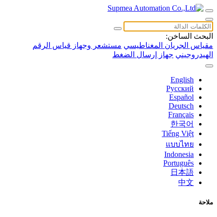
البحث الساخن:
مقياس الجريان المغناطيسي
مستشعر وجهاز قياس الرقم
الهيدروجيني
جهاز إرسال الضغط
English
Русский
Español
Deutsch
Français
한국어
Tiếng Việt
แบบไทย
Indonesia
Português
日本語
中文
ملاحة