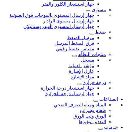
جهاز استشعار الكلور والمتر
مستوى
جهاز إرسال المستوى بالموجات فوق الصوتية
جهاز إرسال مستوى الرادار
جهاز إرسال المستوى الهيدروستاتيكي
ضغط
مرسل الضغط
فرق الضغط المرسل
مقياس ضغط رقمي
منتجات النظام
مسجل
مؤشر العملية
عازل الإشارة
مولد الإشارة
درجة حرارة
جهاز استشعار درجة الحرارة
جهاز إرسال درجة الحرارة
الصناعات
المياه ومياه الصرف الصحي
طعام وشراب
الورق ولب الورق
التعدين وغيرها
خدمات