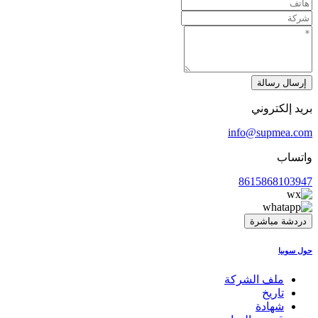
إرسال رسالة
بريد إلكتروني
info@supmea.com
واتساب
8615868103947
دردشة مباشرة
حول سوبيا
ملف الشركة
تاريخ
شهادة