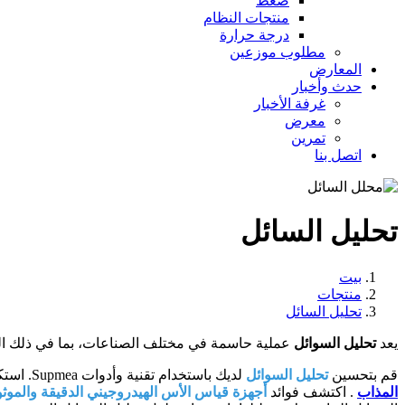
ضغط
منتجات النظام
درجة حرارة
مطلوب موزعين
المعارض
حدث وأخبار
غرفة الأخبار
معرض
تمرين
اتصل بنا
تحليل السائل
بيت
منتجات
تحليل السائل
يعد
تحليل السوائل
عملية حاسمة في مختلف الصناعات، بما في ذلك الصنا
قم بتحسين
تحليل السوائل
لديك باستخدام تقنية وأدوات Supmea. استكشاف
المذاب
. اكتشف فوائد
أجهزة قياس الأس الهيدروجيني الدقيقة والموثوقة، وأجهز