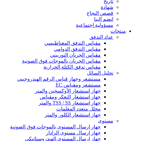
تاريخ
شهادة
قصص النجاح
انضم إلينا
مسؤولية اجتماعية
منتجات
عداد التدفق
مقياس التدفق المغناطيسي
مقياس التدفق الدوامي
مقياس الجريان التوربيني
مقياس الجريان بالموجات فوق الصوتية
مقياس تدفق الكتلة الحرارية
تحليل السائل
مستشعر وجهاز قياس الرقم الهيدروجيني
مستشعر ومقياس EC
جهاز استشعار الأوكسجين والمتر
جهاز استشعار التعكر ومقياس
جهاز استشعار TSS / SS والمتر
محلل متعدد المعلمات
جهاز استشعار الكلور والمتر
مستوى
جهاز إرسال المستوى بالموجات فوق الصوتية
جهاز إرسال مستوى الرادار
جهاز إرسال المستوى الهيدروستاتيكي