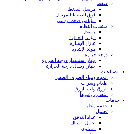
ضغط
مرسل الضغط
فرق الضغط المرسل
مقياس ضغط رقمي
منتجات النظام
مسجل
مؤشر العملية
عازل الإشارة
مولد الإشارة
درجة حرارة
جهاز استشعار درجة الحرارة
جهاز إرسال درجة الحرارة
الصناعات
المياه ومياه الصرف الصحي
طعام وشراب
الورق ولب الورق
التعدين وغيرها
خدمات
خدمة محلية
تحميل
عداد التدفق
تحليل السائل
مستوى