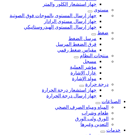
جهاز استشعار الكلور والمتر
مستوى
جهاز إرسال المستوى بالموجات فوق الصوتية
جهاز إرسال مستوى الرادار
جهاز إرسال المستوى الهيدروستاتيكي
ضغط
مرسل الضغط
فرق الضغط المرسل
مقياس ضغط رقمي
منتجات النظام
مسجل
مؤشر العملية
عازل الإشارة
مولد الإشارة
درجة حرارة
جهاز استشعار درجة الحرارة
جهاز إرسال درجة الحرارة
الصناعات
المياه ومياه الصرف الصحي
طعام وشراب
الورق ولب الورق
التعدين وغيرها
خدمات