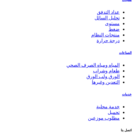
عداد التدفق
تحليل السائل
مستوى
ضغط
منتجات النظام
درجة حرارة
الصناعات
المياه ومياه الصرف الصحي
طعام وشراب
الورق ولب الورق
التعدين وغيرها
خدمات
خدمة محلية
تحميل
مطلوب موزعين
اتصل بنا