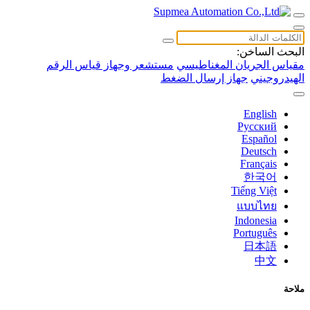
البحث الساخن:
مقياس الجريان المغناطيسي
مستشعر وجهاز قياس الرقم
الهيدروجيني
جهاز إرسال الضغط
English
Русский
Español
Deutsch
Français
한국어
Tiếng Việt
แบบไทย
Indonesia
Português
日本語
中文
ملاحة