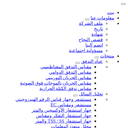
بيت
معلومات عنا
ملف الشركة
تاريخ
شهادة
قصص النجاح
انضم إلينا
مسؤولية اجتماعية
منتجات
عداد التدفق
مقياس التدفق المغناطيسي
مقياس التدفق الدوامي
مقياس الجريان التوربيني
مقياس الجريان بالموجات فوق الصوتية
مقياس تدفق الكتلة الحرارية
تحليل السائل
مستشعر وجهاز قياس الرقم الهيدروجيني
مستشعر ومقياس EC
جهاز استشعار الأوكسجين والمتر
جهاز استشعار التعكر ومقياس
جهاز استشعار TSS / SS والمتر
محلل متعدد المعلمات