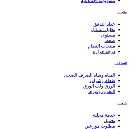
مسؤولية اجتماعية
منتجات
عداد التدفق
تحليل السائل
مستوى
ضغط
منتجات النظام
درجة حرارة
الصناعات
المياه ومياه الصرف الصحي
طعام وشراب
الورق ولب الورق
التعدين وغيرها
خدمات
خدمة محلية
تحميل
مطلوب موزعين