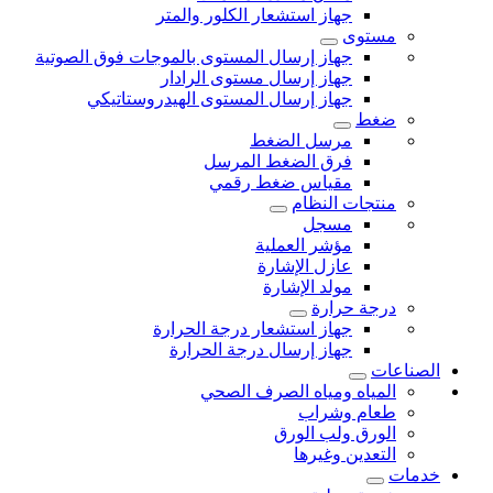
جهاز استشعار الكلور والمتر
مستوى
جهاز إرسال المستوى بالموجات فوق الصوتية
جهاز إرسال مستوى الرادار
جهاز إرسال المستوى الهيدروستاتيكي
ضغط
مرسل الضغط
فرق الضغط المرسل
مقياس ضغط رقمي
منتجات النظام
مسجل
مؤشر العملية
عازل الإشارة
مولد الإشارة
درجة حرارة
جهاز استشعار درجة الحرارة
جهاز إرسال درجة الحرارة
الصناعات
المياه ومياه الصرف الصحي
طعام وشراب
الورق ولب الورق
التعدين وغيرها
خدمات