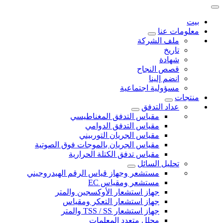
بيت
معلومات عنا
ملف الشركة
تاريخ
شهادة
قصص النجاح
انضم إلينا
مسؤولية اجتماعية
منتجات
عداد التدفق
مقياس التدفق المغناطيسي
مقياس التدفق الدوامي
مقياس الجريان التوربيني
مقياس الجريان بالموجات فوق الصوتية
مقياس تدفق الكتلة الحرارية
تحليل السائل
مستشعر وجهاز قياس الرقم الهيدروجيني
مستشعر ومقياس EC
جهاز استشعار الأوكسجين والمتر
جهاز استشعار التعكر ومقياس
جهاز استشعار TSS / SS والمتر
محلل متعدد المعلمات