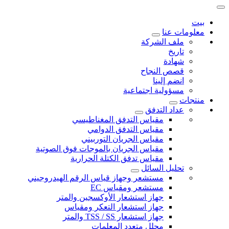
بيت
معلومات عنا
ملف الشركة
تاريخ
شهادة
قصص النجاح
انضم إلينا
مسؤولية اجتماعية
منتجات
عداد التدفق
مقياس التدفق المغناطيسي
مقياس التدفق الدوامي
مقياس الجريان التوربيني
مقياس الجريان بالموجات فوق الصوتية
مقياس تدفق الكتلة الحرارية
تحليل السائل
مستشعر وجهاز قياس الرقم الهيدروجيني
مستشعر ومقياس EC
جهاز استشعار الأوكسجين والمتر
جهاز استشعار التعكر ومقياس
جهاز استشعار TSS / SS والمتر
محلل متعدد المعلمات