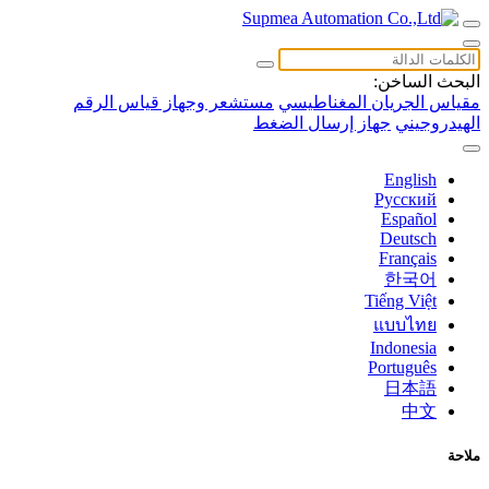
البحث الساخن:
مقياس الجريان المغناطيسي
مستشعر وجهاز قياس الرقم
الهيدروجيني
جهاز إرسال الضغط
English
Русский
Español
Deutsch
Français
한국어
Tiếng Việt
แบบไทย
Indonesia
Português
日本語
中文
ملاحة