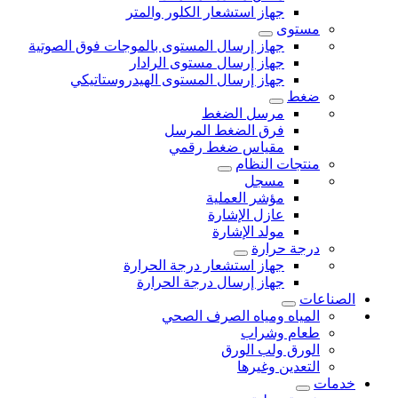
جهاز استشعار الكلور والمتر
مستوى
جهاز إرسال المستوى بالموجات فوق الصوتية
جهاز إرسال مستوى الرادار
جهاز إرسال المستوى الهيدروستاتيكي
ضغط
مرسل الضغط
فرق الضغط المرسل
مقياس ضغط رقمي
منتجات النظام
مسجل
مؤشر العملية
عازل الإشارة
مولد الإشارة
درجة حرارة
جهاز استشعار درجة الحرارة
جهاز إرسال درجة الحرارة
الصناعات
المياه ومياه الصرف الصحي
طعام وشراب
الورق ولب الورق
التعدين وغيرها
خدمات